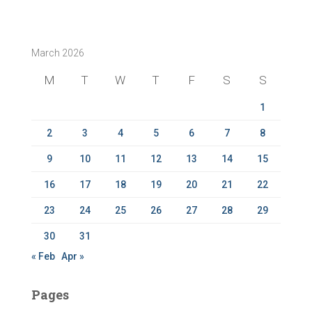
a
r
c
March 2026
h
f
M
T
W
T
F
S
S
o
r
1
:
2
3
4
5
6
7
8
9
10
11
12
13
14
15
16
17
18
19
20
21
22
23
24
25
26
27
28
29
30
31
« Feb
Apr »
Pages