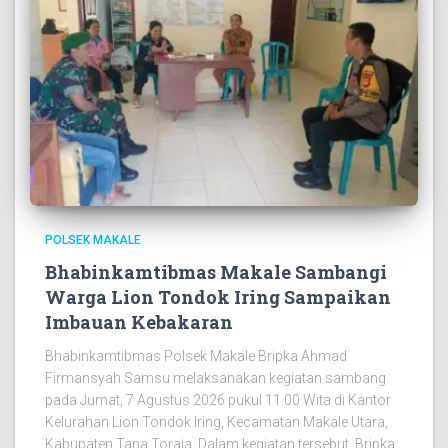
POLSEK MAKALE
Bhabinkamtibmas Makale Sambangi
Warga Lion Tondok Iring Sampaikan
Imbauan Kebakaran
Bhabinkamtibmas Polsek Makale Bripka Ahmad
Firmansyah Samsu melaksanakan kegiatan sambang
pada Jumat, 7 Agustus 2026 pukul 11.00 Wita di Kantor
Kelurahan Lion Tondok Iring, Kecamatan Makale Utara,
Kabupaten Tana Toraja. Dalam kegiatan tersebut, Bripka