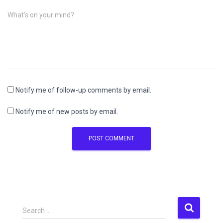
What's on your mind?
Notify me of follow-up comments by email.
Notify me of new posts by email.
S
Search …
e