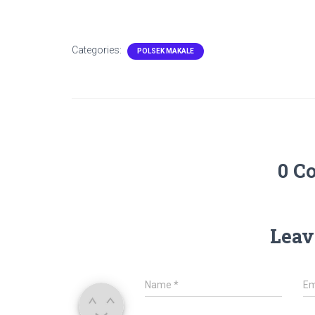
Categories:
POLSEK MAKALE
0 C
Leav
Name
*
Em