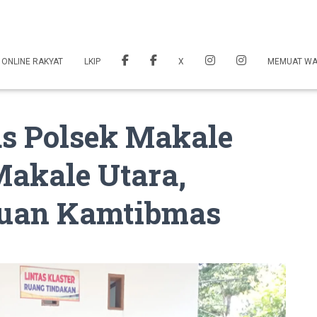
 ONLINE RAKYAT
LKIP
X
MEMUAT W
s Polsek Makale
akale Utara,
uan Kamtibmas