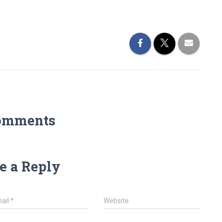
omments
e a Reply
ail
*
Website