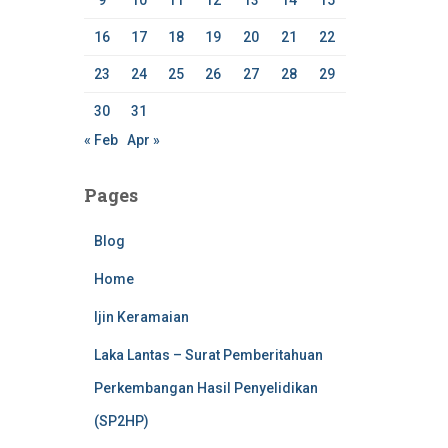
9
10
11
12
13
14
15
16
17
18
19
20
21
22
23
24
25
26
27
28
29
30
31
« Feb
Apr »
Pages
Blog
Home
Ijin Keramaian
Laka Lantas – Surat Pemberitahuan
Perkembangan Hasil Penyelidikan
(SP2HP)