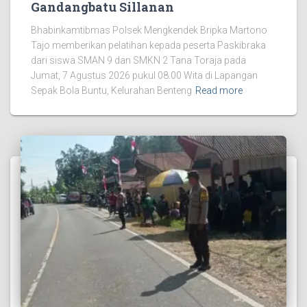
Gandangbatu Sillanan
Bhabinkamtibmas Polsek Mengkendek Bripka Martono
Tajo memberikan pelatihan kepada peserta Paskibraka
dari siswa SMAN 9 dan SMKN 2 Tana Toraja pada
Jumat, 7 Agustus 2026 pukul 08.00 Wita di Lapangan
Sepak Bola Buntu, Kelurahan Benteng
Read more