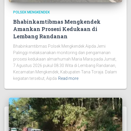
POLSEK MENGKENDEK
Bhabinkamtibmas Mengkendek
Amankan Prosesi Kedukaan di
Lembang Randanan
Bhabinkamtibmas Polsek Mengkendek Aipda Jemi
Palinggi melaksanakan monitoring dan pengamanan
prosesi kedukaan almarhumah Maria Mara pada Jumat,
7 Agustus 2026 pukul 08.30 Wita di Lembang Randanan,
Kecamatan Mengkendek, Kabupaten Tana Toraja. Dalam
kegiatan tersebut, Aipda
Read more