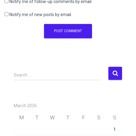
Notify me of follow-up comments by email.
Notify me of new posts by email.
S
Search …
e
a
r
c
March 2026
h
f
M
T
W
T
F
S
S
o
r
1
: