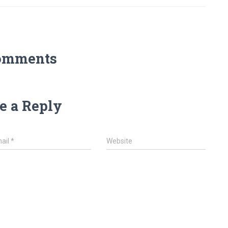
omments
e a Reply
ail
*
Website