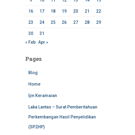
9
10
11
12
13
14
15
16
17
18
19
20
21
22
23
24
25
26
27
28
29
30
31
« Feb
Apr »
Pages
Blog
Home
Ijin Keramaian
Laka Lantas – Surat Pemberitahuan
Perkembangan Hasil Penyelidikan
(SP2HP)