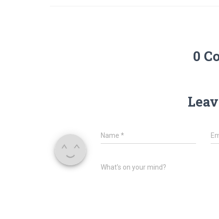
0 C
Leav
Name
*
Em
What's on your mind?