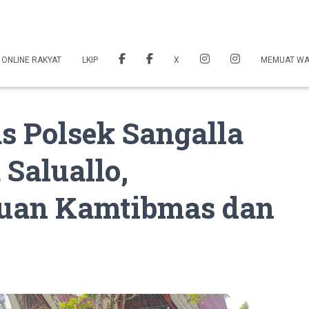
 ONLINE RAKYAT
LKIP
X
MEMUAT W
 Polsek Sangalla
Saluallo,
uan Kamtibmas dan