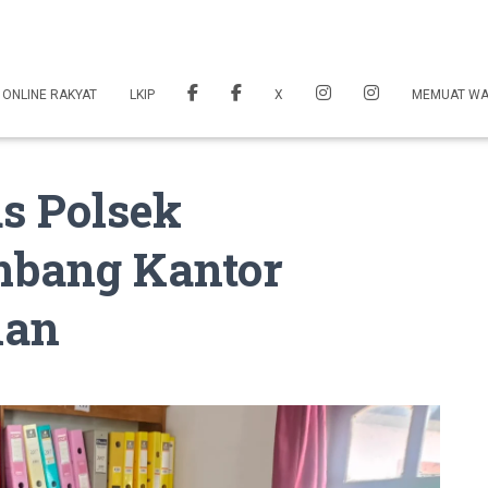
 ONLINE RAKYAT
LKIP
X
MEMUAT W
s Polsek
bang Kantor
nan