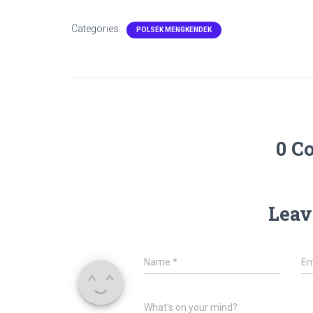
Categories:
POLSEK MENGKENDEK
0 C
Leav
Name
*
Em
What's on your mind?