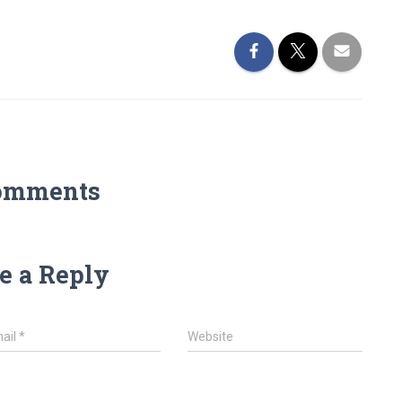
omments
e a Reply
ail
*
Website