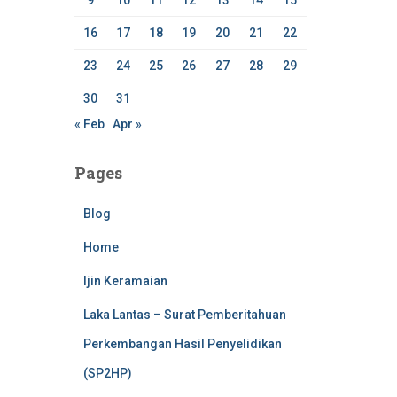
9
10
11
12
13
14
15
16
17
18
19
20
21
22
23
24
25
26
27
28
29
30
31
« Feb
Apr »
Pages
Blog
Home
Ijin Keramaian
Laka Lantas – Surat Pemberitahuan
Perkembangan Hasil Penyelidikan
(SP2HP)