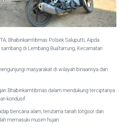
ITA, Bhabinkamtibmas Polsek Saluputti, Aipda
n sambang di Lembang Bua’tarrung, Kecamatan
engunjungi masyarakat di wilayah binaannya dan
ngan Bhabinkamtibmas dalam mendukung terciptanya
an kondusif.
hadap bencana alam, terutama tanah longsor dan
elah memasuki musim hujan.