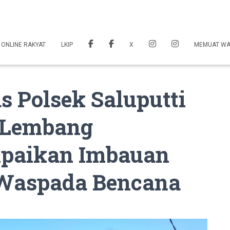
 ONLINE RAKYAT
LKIP
X
MEMUAT W
 Polsek Saluputti
 Lembang
mpaikan Imbauan
Waspada Bencana