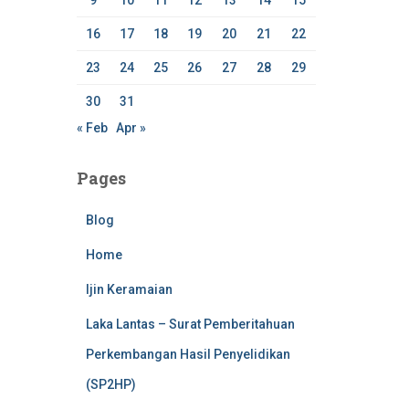
9
10
11
12
13
14
15
16
17
18
19
20
21
22
23
24
25
26
27
28
29
30
31
« Feb
Apr »
Pages
Blog
Home
Ijin Keramaian
Laka Lantas – Surat Pemberitahuan
Perkembangan Hasil Penyelidikan
(SP2HP)