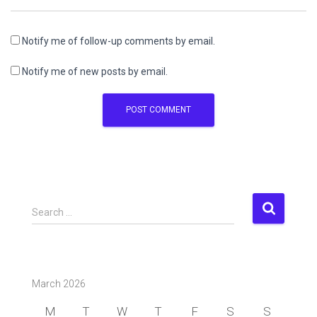
Notify me of follow-up comments by email.
Notify me of new posts by email.
S
Search …
e
a
r
c
March 2026
h
f
M
T
W
T
F
S
S
o