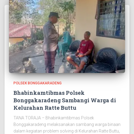
POLSEK BONGGAKARADENG
Bhabinkamtibmas Polsek
Bonggakaradeng Sambangi Warga di
Kelurahan Ratte Buttu
TANA TORAJA – Bhabinkamtibmas Polsek
Bonggakaradeng melaksanakan sambang warga binaan
dalam kegiatan problem solving di Kelurahan Ratte Buttu,