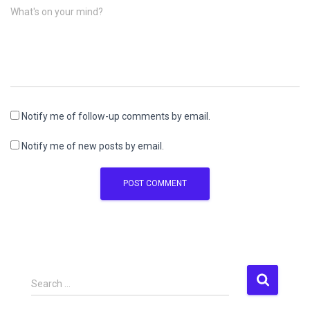
What's on your mind?
Notify me of follow-up comments by email.
Notify me of new posts by email.
S
Search …
e
a