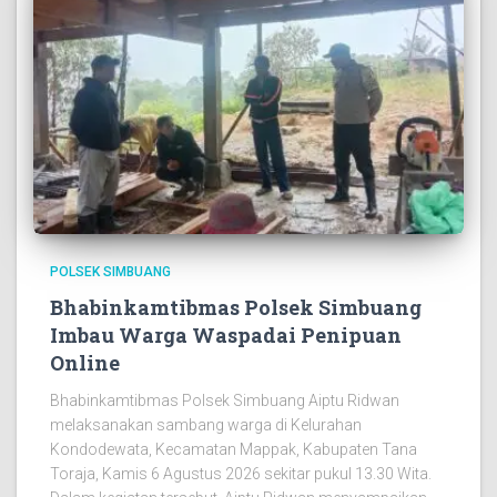
POLSEK SIMBUANG
Bhabinkamtibmas Polsek Simbuang
Imbau Warga Waspadai Penipuan
Online
Bhabinkamtibmas Polsek Simbuang Aiptu Ridwan
melaksanakan sambang warga di Kelurahan
Kondodewata, Kecamatan Mappak, Kabupaten Tana
Toraja, Kamis 6 Agustus 2026 sekitar pukul 13.30 Wita.