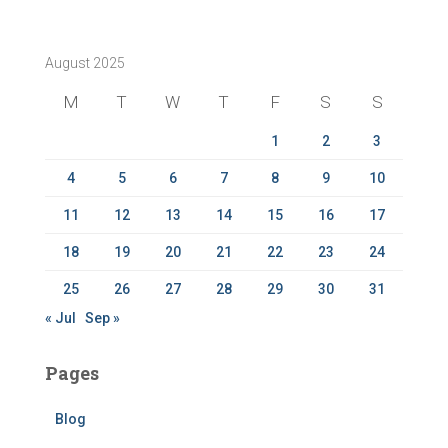
r
c
August 2025
h
f
M
T
W
T
F
S
S
o
r
1
2
3
:
4
5
6
7
8
9
10
11
12
13
14
15
16
17
18
19
20
21
22
23
24
25
26
27
28
29
30
31
« Jul
Sep »
Pages
Blog