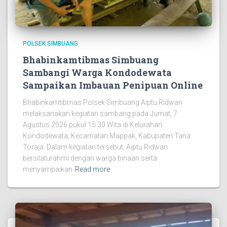
POLSEK SIMBUANG
Bhabinkamtibmas Simbuang
Sambangi Warga Kondodewata
Sampaikan Imbauan Penipuan Online
Bhabinkamtibmas Polsek Simbuang Aiptu Ridwan
melaksanakan kegiatan sambang pada Jumat, 7
Agustus 2026 pukul 15.30 Wita di Kelurahan
Kondodewata, Kecamatan Mappak, Kabupaten Tana
Toraja. Dalam kegiatan tersebut, Aiptu Ridwan
bersilaturahmi dengan warga binaan serta
menyampaikan
Read more