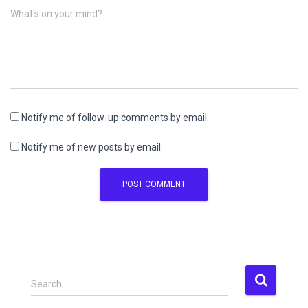
What's on your mind?
Notify me of follow-up comments by email.
Notify me of new posts by email.
S
Search …
e