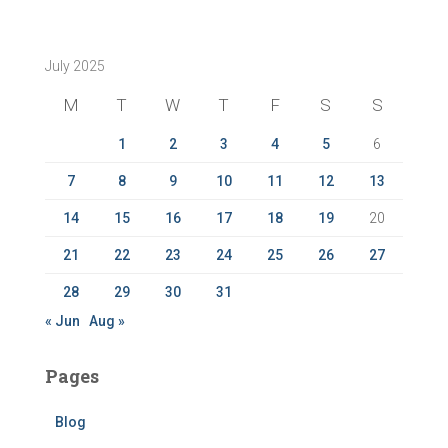
a
r
c
July 2025
h
f
M
T
W
T
F
S
S
o
r
1
2
3
4
5
6
:
7
8
9
10
11
12
13
14
15
16
17
18
19
20
21
22
23
24
25
26
27
28
29
30
31
« Jun
Aug »
Pages
Blog