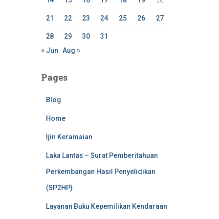
14
15
16
17
18
19
20
21
22
23
24
25
26
27
28
29
30
31
« Jun
Aug »
Pages
Blog
Home
Ijin Keramaian
Laka Lantas – Surat Pemberitahuan
Perkembangan Hasil Penyelidikan
(SP2HP)
Layanan Buku Kepemilikan Kendaraan