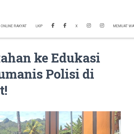
 ONLINE RAKYAT
LKIP
X
MEMUAT W
kahan ke Edukasi
manis Polisi di
t!