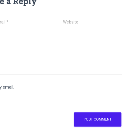
e a Reply
ail
*
Website
y email.