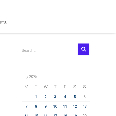
AKTU…
S
Search …
e
a
r
c
July 2025
h
f
M
T
W
T
F
S
S
o
r
1
2
3
4
5
6
:
7
8
9
10
11
12
13