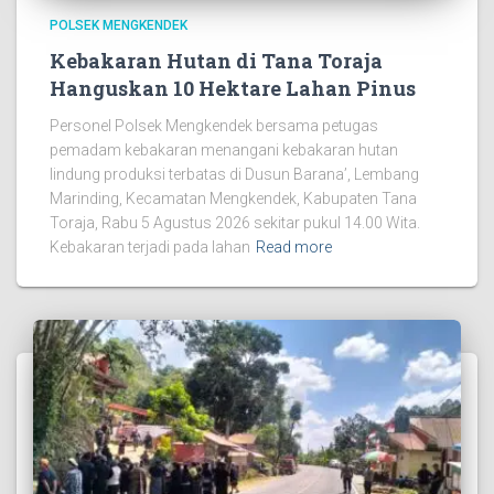
POLSEK MENGKENDEK
Kebakaran Hutan di Tana Toraja
Hanguskan 10 Hektare Lahan Pinus
Personel Polsek Mengkendek bersama petugas
pemadam kebakaran menangani kebakaran hutan
lindung produksi terbatas di Dusun Barana’, Lembang
Marinding, Kecamatan Mengkendek, Kabupaten Tana
Toraja, Rabu 5 Agustus 2026 sekitar pukul 14.00 Wita.
Kebakaran terjadi pada lahan
Read more