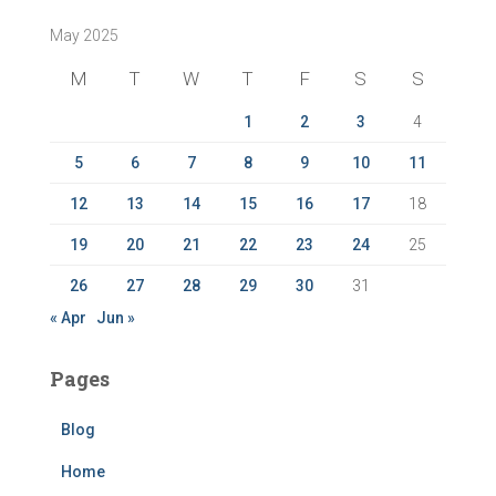
c
May 2025
h
f
M
T
W
T
F
S
S
o
r
1
2
3
4
:
5
6
7
8
9
10
11
12
13
14
15
16
17
18
19
20
21
22
23
24
25
26
27
28
29
30
31
« Apr
Jun »
Pages
Blog
Home