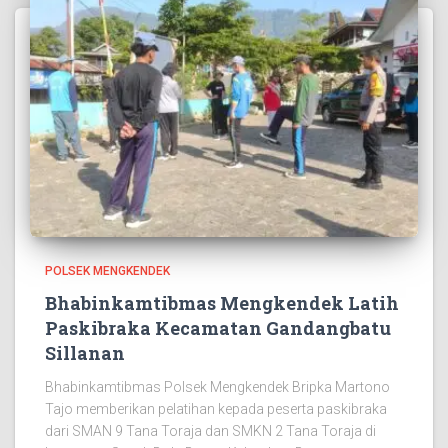
POLSEK MENGKENDEK
Bhabinkamtibmas Mengkendek Latih
Paskibraka Kecamatan Gandangbatu
Sillanan
Bhabinkamtibmas Polsek Mengkendek Bripka Martono
Tajo memberikan pelatihan kepada peserta paskibraka
dari SMAN 9 Tana Toraja dan SMKN 2 Tana Toraja di