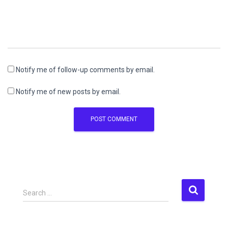
Notify me of follow-up comments by email.
Notify me of new posts by email.
S
Search …
e
a
r