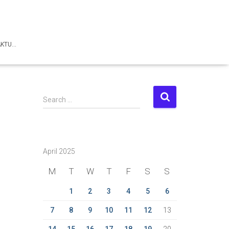
AKTU…
S
Search …
e
a
r
c
April 2025
h
f
M
T
W
T
F
S
S
o
r
1
2
3
4
5
6
:
7
8
9
10
11
12
13