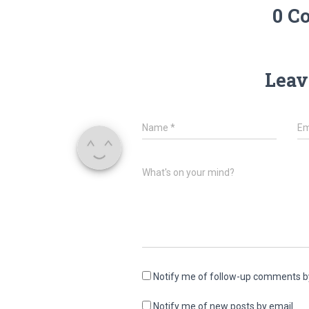
0 C
Leav
Name
*
Em
What's on your mind?
Notify me of follow-up comments b
Notify me of new posts by email.