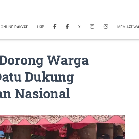
 ONLINE RAKYAT
LKIP
X
MEMUAT W
n Dorong Warga
Datu Dukung
n Nasional