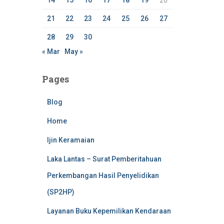
14
15
16
17
18
19
20
21
22
23
24
25
26
27
28
29
30
« Mar
May »
Pages
Blog
Home
Ijin Keramaian
Laka Lantas – Surat Pemberitahuan
Perkembangan Hasil Penyelidikan
(SP2HP)
Layanan Buku Kepemilikan Kendaraan