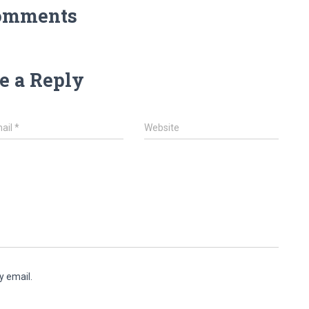
omments
e a Reply
ail
*
Website
y email.