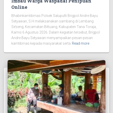
Imbau Warga Waspadai Penipuan
Online
Bhabinkamtibmas Polsek Saluputti Brigpol Andre Bayu
Setyawan, S.H melaksanakan sambang di Lembang
Se’seng, Kecamatan Bittuang, Kabupaten Tana Toraja,
Kamis 6 Agustus 2026. Dalam kegiatan tersebut, Brigpol
Andre Bayu Setyawan menyampaikan pesan-pesan
kamtibmas kepada masyarakat serta
Read more