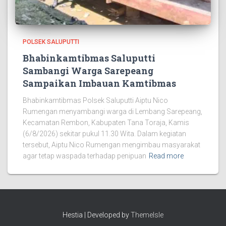
POLSEK SALUPUTTI
Bhabinkamtibmas Saluputti
Sambangi Warga Sarepeang
Sampaikan Imbauan Kamtibmas
Bhabinkamtibmas Polsek Saluputti Aiptu Nico
Rumengan menyambangi warga di Lembang Sarepeang,
Kecamatan Rembon, Kabupaten Tana Toraja, Kamis
(6/8/2026) sekitar pukul 11.30 Wita. Dalam kegiatan
tersebut, Aiptu Nico Rumengan mengimbau masyarakat
agar tetap waspada terhadap penipuan
Read more
Hestia | Developed by
ThemeIsle