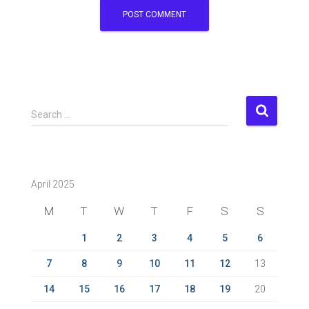
S
Search …
e
a
r
c
April 2025
h
f
M
T
W
T
F
S
S
o
r
1
2
3
4
5
6
:
7
8
9
10
11
12
13
14
15
16
17
18
19
20