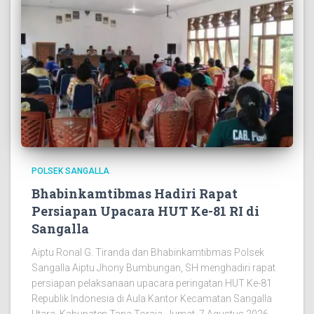
POLSEK SANGALLA
Bhabinkamtibmas Hadiri Rapat
Persiapan Upacara HUT Ke-81 RI di
Sangalla
Aiptu Ronal G. Tiranda dan Bhabinkamtibmas Polsek
Sangalla Aiptu Jhony Bumbungan, SH menghadiri rapat
persiapan pelaksanaan upacara peringatan HUT Ke-81
Republik Indonesia di Aula Kantor Kecamatan Sangalla
Utara, Kabupaten Tana Toraja, Jumat, 7 Agustus 2026,