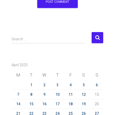
S
Search …
e
a
r
c
April 2025
h
f
M
T
W
T
F
S
S
o
r
1
2
3
4
5
6
:
7
8
9
10
11
12
13
14
15
16
17
18
19
20
21
22
23
24
25
26
27