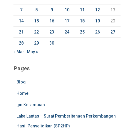
:
7
8
9
10
11
12
13
14
15
16
17
18
19
20
21
22
23
24
25
26
27
28
29
30
« Mar
May »
Pages
Blog
Home
Ijin Keramaian
Laka Lantas – Surat Pemberitahuan Perkembangan
Hasil Penyelidikan (SP2HP)