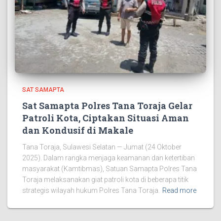
SAT SAMAPTA
Sat Samapta Polres Tana Toraja Gelar
Patroli Kota, Ciptakan Situasi Aman
dan Kondusif di Makale
Tana Toraja, Sulawesi Selatan — Jumat (24 Oktober
2025). Dalam rangka menjaga keamanan dan ketertiban
masyarakat (Kamtibmas), Satuan Samapta Polres Tana
Toraja melaksanakan giat patroli kota di beberapa titik
strategis wilayah hukum Polres Tana Toraja.
Read more