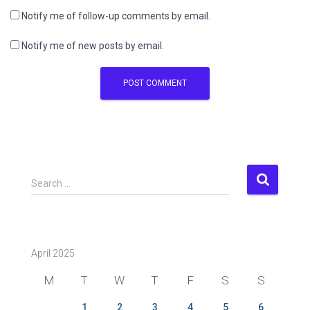
Notify me of follow-up comments by email.
Notify me of new posts by email.
S
Search …
e
a
r
c
April 2025
h
f
M
T
W
T
F
S
S
o
r
1
2
3
4
5
6