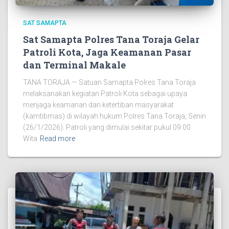
SAT SAMAPTA
Sat Samapta Polres Tana Toraja Gelar
Patroli Kota, Jaga Keamanan Pasar
dan Terminal Makale
TANA TORAJA — Satuan Samapta Polres Tana Toraja
melaksanakan kegiatan Patroli Kota sebagai upaya
menjaga keamanan dan ketertiban masyarakat
(kamtibmas) di wilayah hukum Polres Tana Toraja, Senin
(26/1/2026). Patroli yang dimulai sekitar pukul 09.00
Wita
Read more