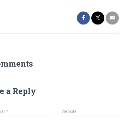
omments
e a Reply
ail
*
Website