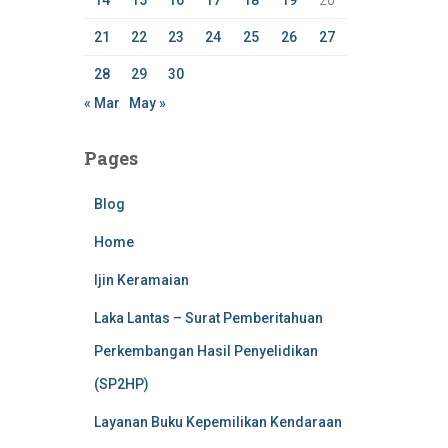
14
15
16
17
18
19
20
21
22
23
24
25
26
27
28
29
30
« Mar
May »
Pages
Blog
Home
Ijin Keramaian
Laka Lantas – Surat Pemberitahuan
Perkembangan Hasil Penyelidikan
(SP2HP)
Layanan Buku Kepemilikan Kendaraan