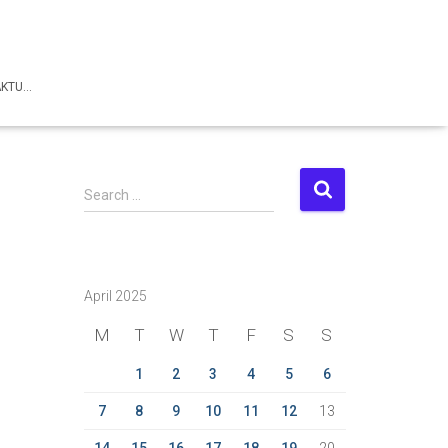
AKTU…
S
Search …
e
a
r
c
April 2025
h
f
M
T
W
T
F
S
S
o
r
1
2
3
4
5
6
:
7
8
9
10
11
12
13