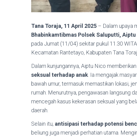
Tana Toraja, 11 April 2025
– Dalam upaya m
Bhabinkamtibmas Polsek Saluputti, Aipt
pada Jumat (11/04) sekitar pukul 11.30 WITA 
Kecamatan Rantetayo, Kabupaten Tana Toraj
Dalam kunjungannya, Aiptu Nico memberika
seksual terhadap anak
. Ia mengajak masyar
bawah umur, termasuk memastikan lokasi, jeni
rumah. Menurutnya, pengawasan langsung dari
mencegah kasus kekerasan seksual yang belak
daerah.
Selain itu,
antisipasi terhadap potensi ben
beliung juga menjadi perhatian utama. Mengin