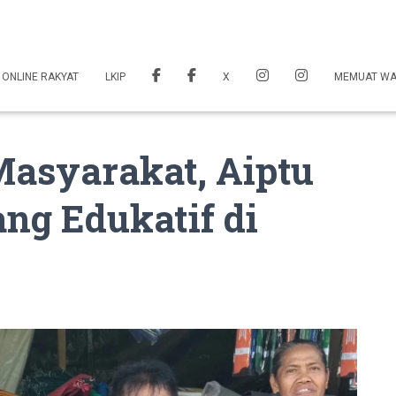
 ONLINE RAKYAT
LKIP
X
MEMUAT W
Masyarakat, Aiptu
ng Edukatif di