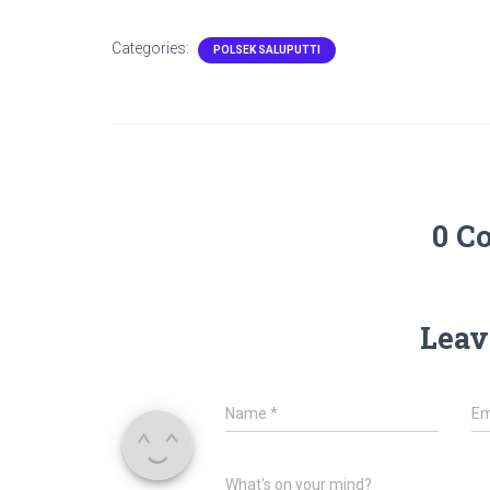
Categories:
POLSEK SALUPUTTI
0 C
Leav
Name
*
Em
What's on your mind?