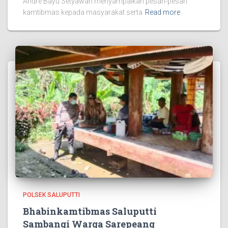
Andre Bayu Setyawan menyampaikan pesan-pesan
kamtibmas kepada masyarakat serta
Read more
POLSEK SALUPUTTI
Bhabinkamtibmas Saluputti
Sambangi Warga Sarepeang