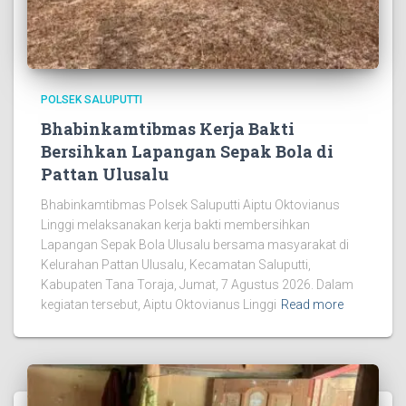
POLSEK SALUPUTTI
Bhabinkamtibmas Kerja Bakti
Bersihkan Lapangan Sepak Bola di
Pattan Ulusalu
Bhabinkamtibmas Polsek Saluputti Aiptu Oktovianus
Linggi melaksanakan kerja bakti membersihkan
Lapangan Sepak Bola Ulusalu bersama masyarakat di
Kelurahan Pattan Ulusalu, Kecamatan Saluputti,
Kabupaten Tana Toraja, Jumat, 7 Agustus 2026. Dalam
kegiatan tersebut, Aiptu Oktovianus Linggi
Read more