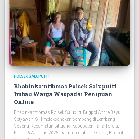
POLSEK SALUPUTTI
Bhabinkamtibmas Polsek Saluputti
Imbau Warga Waspadai Penipuan
Online
Bhabinkamtibmas Polsek Saluputti Brigpol Andre Bayu
Setyawan, S.H melaksanakan sambang di Lembang
Se’seng, Kecamatan Bittuang, Kabupaten Tana Toraja,
Kamis 6 Agustus 2026. Dalam kegiatan tersebut, Brigpol