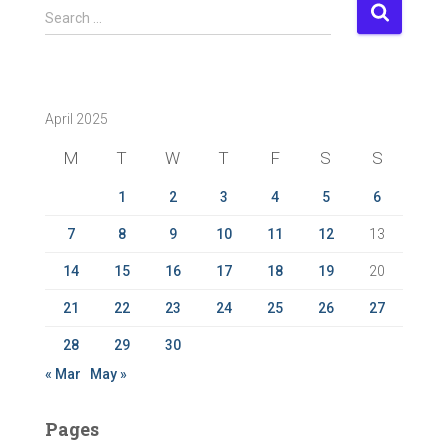
S
Search …
e
a
r
c
April 2025
h
f
M
T
W
T
F
S
S
o
r
1
2
3
4
5
6
:
7
8
9
10
11
12
13
14
15
16
17
18
19
20
21
22
23
24
25
26
27
28
29
30
« Mar
May »
Pages