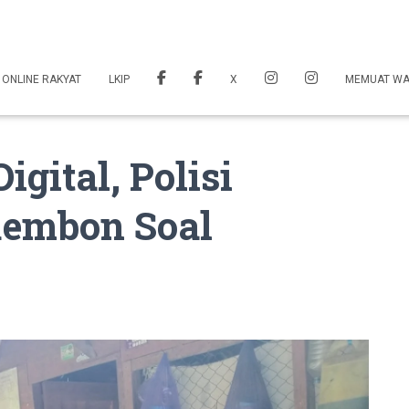
 ONLINE RAKYAT
LKIP
X
MEMUAT W
gital, Polisi
Rembon Soal