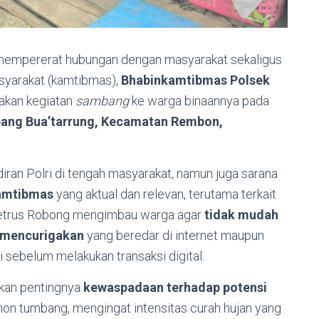
empererat hubungan dengan masyarakat sekaligus
syarakat (kamtibmas),
Bhabinkamtibmas Polsek
akan kegiatan
sambang
ke warga binaannya pada
ang Bua’tarrung, Kecamatan Rembon,
diran Polri di tengah masyarakat, namun juga sarana
amtibmas
yang aktual dan relevan, terutama terkait
Petrus Robong mengimbau warga agar
tidak mudah
n mencurigakan
yang beredar di internet maupun
si sebelum melakukan transaksi digital.
ikan pentingnya
kewaspadaan terhadap potensi
ohon tumbang, mengingat intensitas curah hujan yang