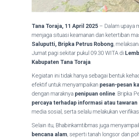
Tana Toraja, 11 April 2025
– Dalam upaya m
menjaga situasi keamanan dan ketertiban ma
Saluputti, Bripka Petrus Robong
, melaksan
Jumat pagi sekitar pukul 09.30 WITA di
Lemb
Kabupaten Tana Toraja
.
Kegiatan ini tidak hanya sebagai bentuk keha
efektif untuk menyampaikan
pesan-pesan k
dengan maraknya
penipuan online
. Bripka 
percaya terhadap informasi atau tawara
media sosial, serta selalu melakukan verifika
Selain itu, Bhabinkamtibmas juga menyampa
bencana alam
, seperti tanah longsor dan p