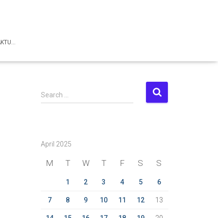
AKTU…
S
Search …
e
a
r
c
April 2025
h
f
M
T
W
T
F
S
S
o
r
1
2
3
4
5
6
:
7
8
9
10
11
12
13