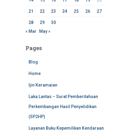
14
15
16
17
18
19
20
21
22
23
24
25
26
27
28
29
30
« Mar
May »
Pages
Blog
Home
Ijin Keramaian
Laka Lantas – Surat Pemberitahuan
Perkembangan Hasil Penyelidikan
(SP2HP)
Layanan Buku Kepemilikan Kendaraan