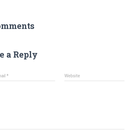
omments
e a Reply
ail
*
Website