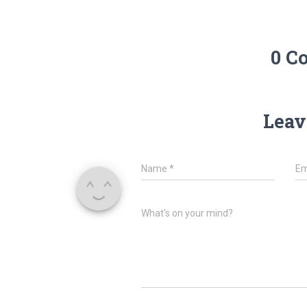
0 C
Leav
Name
*
Em
What's on your mind?