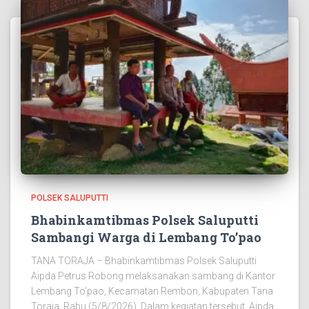
POLSEK SALUPUTTI
Bhabinkamtibmas Polsek Saluputti
Sambangi Warga di Lembang To’pao
TANA TORAJA – Bhabinkamtibmas Polsek Saluputti
Aipda Petrus Robong melaksanakan sambang di Kantor
Lembang To’pao, Kecamatan Rembon, Kabupaten Tana
Toraja, Rabu (5/8/2026). Dalam kegiatan tersebut, Aipda