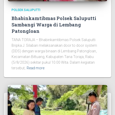
POLSEK SALUPUTTI
Bhabinkamtibmas Polsek Saluputti
Sambangi Warga di Lembang
Patongloan
TANA TORAJA – Bhabinkamtibmas Polsek Saluputti
Bripka J. Silaban melaksanakan door to door system
(DDS) dengan warga binaan di Lembang Patongloan,
Kecamatan Bittuang, Kabupaten Tana Toraja, Rabu
(5/8/2026) sekitar pukul 10.00 Wita. Dalam kegiatan
tersebut,
Read more