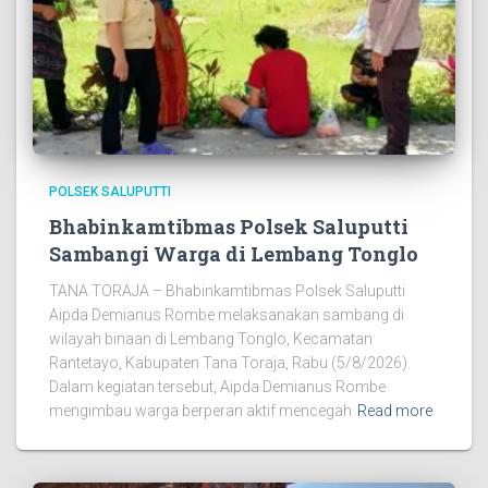
POLSEK SALUPUTTI
Bhabinkamtibmas Polsek Saluputti
Sambangi Warga di Lembang Tonglo
TANA TORAJA – Bhabinkamtibmas Polsek Saluputti
Aipda Demianus Rombe melaksanakan sambang di
wilayah binaan di Lembang Tonglo, Kecamatan
Rantetayo, Kabupaten Tana Toraja, Rabu (5/8/2026).
Dalam kegiatan tersebut, Aipda Demianus Rombe
mengimbau warga berperan aktif mencegah
Read more