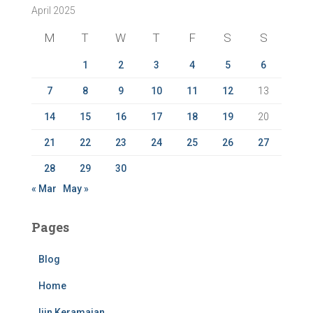
April 2025
h
f
M
T
W
T
F
S
S
o
r
1
2
3
4
5
6
:
7
8
9
10
11
12
13
14
15
16
17
18
19
20
21
22
23
24
25
26
27
28
29
30
« Mar
May »
Pages
Blog
Home
Ijin Keramaian