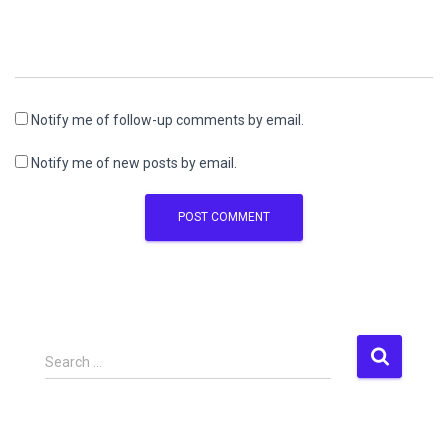
Notify me of follow-up comments by email.
Notify me of new posts by email.
S
Search …
e
a
r
c