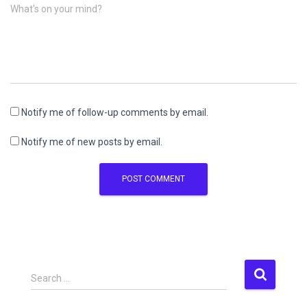
What's on your mind?
Notify me of follow-up comments by email.
Notify me of new posts by email.
S
Search …
e
a