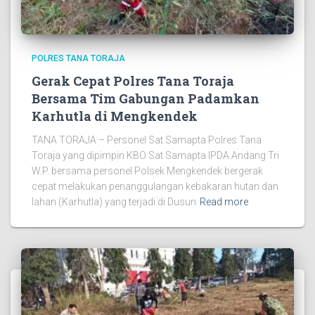
POLRES TANA TORAJA
Gerak Cepat Polres Tana Toraja
Bersama Tim Gabungan Padamkan
Karhutla di Mengkendek
TANA TORAJA – Personel Sat Samapta Polres Tana
Toraja yang dipimpin KBO Sat Samapta IPDA Andang Tri
W.P. bersama personel Polsek Mengkendek bergerak
cepat melakukan penanggulangan kebakaran hutan dan
lahan (Karhutla) yang terjadi di Dusun
Read more