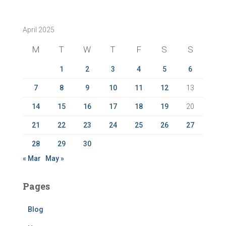
r
c
April 2025
h
f
M
T
W
T
F
S
S
o
r
1
2
3
4
5
6
:
7
8
9
10
11
12
13
14
15
16
17
18
19
20
21
22
23
24
25
26
27
28
29
30
« Mar
May »
Pages
Blog