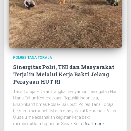
POLRES TANA TORAJA
Sinergitas Polri, TNI dan Masyarakat
Terjalin Melalui Kerja Bakti Jelang
Perayaan HUT RI
Tana Toraja – Dalam rangka menyambut peringatan Hari
Ulang Tahun Kemerdekaan Republik Indonesia,
Bhabinkamtibmas Polsek Saluputti Polres Tana Toraja,
bersama personel TNI dan masyarakat Kelurahan Pattan
Ulusalu melaksanakan kegiatan kerja bakti
membersihkan Lapangan Sepak Bola
Read more