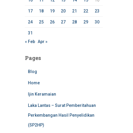
10
11
12
13
14
15
16
17
18
19
20
21
22
23
24
25
26
27
28
29
30
31
« Feb
Apr »
Pages
Blog
Home
Ijin Keramaian
Laka Lantas – Surat Pemberitahuan
Perkembangan Hasil Penyelidikan
(SP2HP)