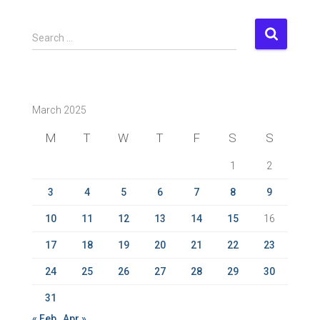
S
Search …
e
a
r
c
March 2025
h
f
M
T
W
T
F
S
S
o
r
1
2
:
3
4
5
6
7
8
9
10
11
12
13
14
15
16
17
18
19
20
21
22
23
24
25
26
27
28
29
30
31
« Feb
Apr »