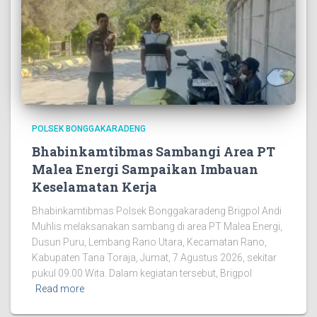
POLSEK BONGGAKARADENG
Bhabinkamtibmas Sambangi Area PT
Malea Energi Sampaikan Imbauan
Keselamatan Kerja
Bhabinkamtibmas Polsek Bonggakaradeng Brigpol Andi
Muhlis melaksanakan sambang di area PT Malea Energi,
Dusun Puru, Lembang Rano Utara, Kecamatan Rano,
Kabupaten Tana Toraja, Jumat, 7 Agustus 2026, sekitar
pukul 09.00 Wita. Dalam kegiatan tersebut, Brigpol
Read more