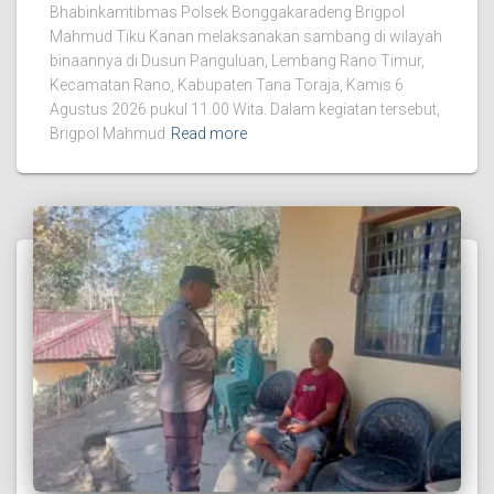
Bhabinkamtibmas Polsek Bonggakaradeng Brigpol
Mahmud Tiku Kanan melaksanakan sambang di wilayah
binaannya di Dusun Panguluan, Lembang Rano Timur,
Kecamatan Rano, Kabupaten Tana Toraja, Kamis 6
Agustus 2026 pukul 11.00 Wita. Dalam kegiatan tersebut,
Brigpol Mahmud
Read more