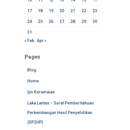
10
11
12
13
14
15
16
17
18
19
20
21
22
23
24
25
26
27
28
29
30
31
« Feb
Apr »
Pages
Blog
Home
Ijin Keramaian
Laka Lantas – Surat Pemberitahuan
Perkembangan Hasil Penyelidikan
(SP2HP)