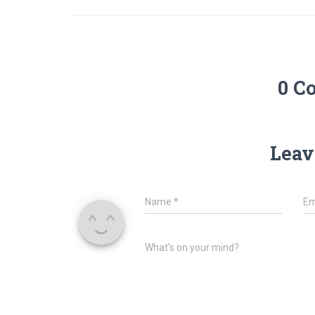
0 C
Leav
Name
*
Em
What's on your mind?