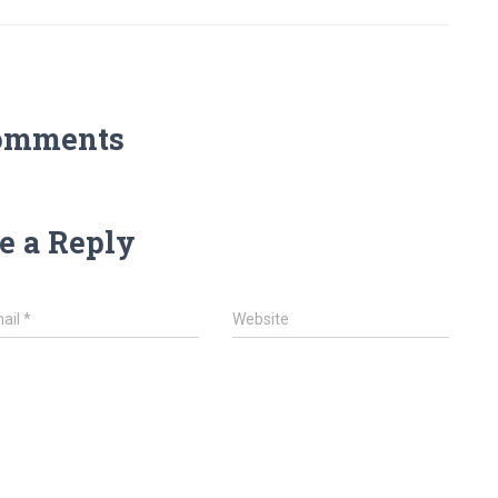
omments
e a Reply
ail
*
Website