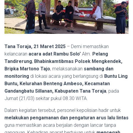
Tana Toraja, 21 Maret 2025
– Demi memastikan
kelancaran
acara adat Rambu Solo’
Alm.
Pelang
Tandirerung
,
Bhabinkamtibmas Polsek Mengkendek,
Bripka Martono Tajo
, melaksanakan
sambang dan
monitoring
di lokasi acara yang berlangsung di
Buntu Ling
Buntu, Kelurahan Benteng Ambeso, Kecamatan
Gandangbatu Sillanan, Kabupaten Tana Toraja
, pada
Jumat (21/03) sekitar pukul 08.30 WITA.
Dalam kegiatan tersebut, personel kepolisian hadir untuk
melakukan pengamanan dan pengaturan arus lalu lintas
guna memastikan acara berjalan dengan lancar tanpa
gangguan. Kehadiran aparat bertujuan untuk
mencegah