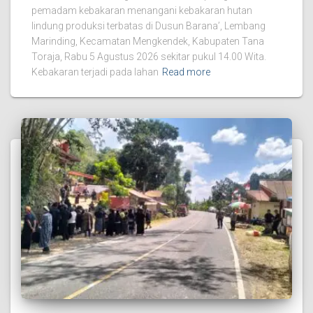
pemadam kebakaran menangani kebakaran hutan
lindung produksi terbatas di Dusun Barana’, Lembang
Marinding, Kecamatan Mengkendek, Kabupaten Tana
Toraja, Rabu 5 Agustus 2026 sekitar pukul 14.00 Wita.
Kebakaran terjadi pada lahan
Read more