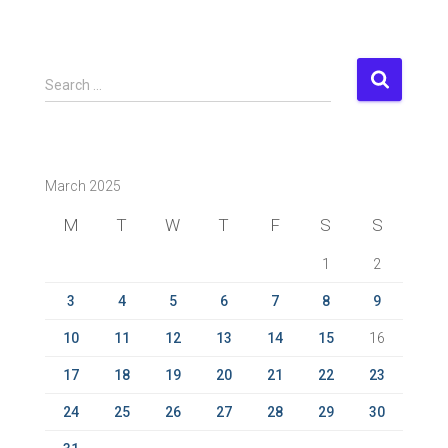
S
Search …
e
a
r
c
March 2025
h
f
M
T
W
T
F
S
S
o
r
1
2
:
3
4
5
6
7
8
9
10
11
12
13
14
15
16
17
18
19
20
21
22
23
24
25
26
27
28
29
30