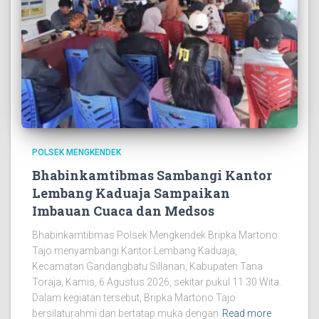
POLSEK MENGKENDEK
Bhabinkamtibmas Sambangi Kantor
Lembang Kaduaja Sampaikan
Imbauan Cuaca dan Medsos
Bhabinkamtibmas Polsek Mengkendek Bripka Martono
Tajo menyambangi Kantor Lembang Kaduaja,
Kecamatan Gandangbatu Sillanan, Kabupaten Tana
Toraja, Kamis, 6 Agustus 2026, sekitar pukul 11.30 Wita.
Dalam kegiatan tersebut, Bripka Martono Tajo
bersilaturahmi dan bertatap muka dengan
Read more