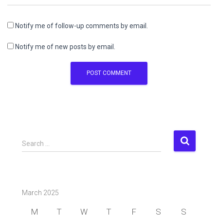
Notify me of follow-up comments by email.
Notify me of new posts by email.
S
Search …
e
a
r
c
March 2025
h
f
M
T
W
T
F
S
S
o