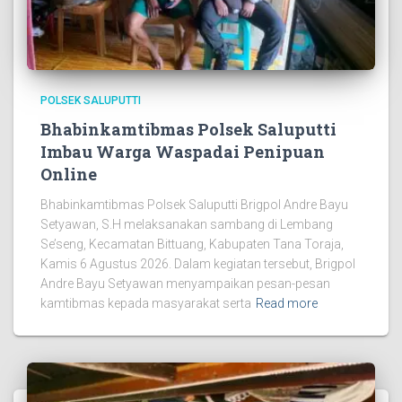
POLSEK SALUPUTTI
Bhabinkamtibmas Polsek Saluputti
Imbau Warga Waspadai Penipuan
Online
Bhabinkamtibmas Polsek Saluputti Brigpol Andre Bayu
Setyawan, S.H melaksanakan sambang di Lembang
Se’seng, Kecamatan Bittuang, Kabupaten Tana Toraja,
Kamis 6 Agustus 2026. Dalam kegiatan tersebut, Brigpol
Andre Bayu Setyawan menyampaikan pesan-pesan
kamtibmas kepada masyarakat serta
Read more