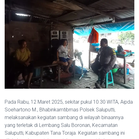
Pada Rabu, 12 Maret 2025, sekitar pukul 10.30 WITA, Aipda
Soehartono M., Bhabinkamtibmas Polsek Saluputti,
melaksanakan kegiatan sambang di wilayah binaannya
yang terletak di Lembang Salu Boronan, Kecamatan
Saluputti, Kabupaten Tana Toraja. Kegiatan sambang ini