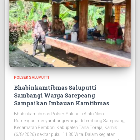
POLSEK SALUPUTTI
Bhabinkamtibmas Saluputti
Sambangi Warga Sarepeang
Sampaikan Imbauan Kamtibmas
Bhabinkamtibmas Polsek Saluputti Aiptu Nico
Rumengan menyambangi warga di Lembang Sarepeang,
Kecamatan Rembon, Kabupaten Tana Toraja, Kamis
(6/8/2026) sekitar pukul 11.30 Wita. Dalam kegiatan