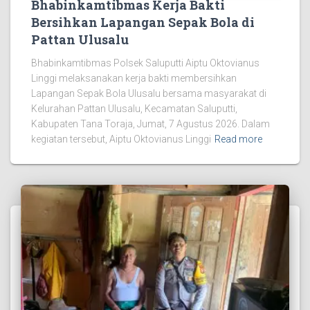
Bhabinkamtibmas Kerja Bakti
Bersihkan Lapangan Sepak Bola di
Pattan Ulusalu
Bhabinkamtibmas Polsek Saluputti Aiptu Oktovianus
Linggi melaksanakan kerja bakti membersihkan
Lapangan Sepak Bola Ulusalu bersama masyarakat di
Kelurahan Pattan Ulusalu, Kecamatan Saluputti,
Kabupaten Tana Toraja, Jumat, 7 Agustus 2026. Dalam
kegiatan tersebut, Aiptu Oktovianus Linggi
Read more