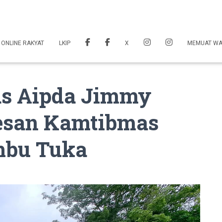
 ONLINE RAKYAT
LKIP
X
MEMUAT W
s Aipda Jimmy
esan Kamtibmas
mbu Tuka