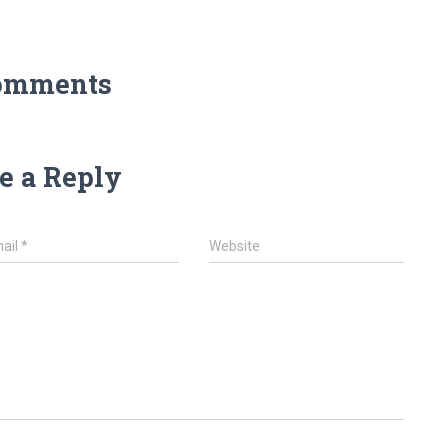
omments
e a Reply
ail
*
Website