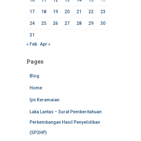
10
11
12
13
14
15
16
17
18
19
20
21
22
23
24
25
26
27
28
29
30
31
« Feb
Apr »
Pages
Blog
Home
Ijin Keramaian
Laka Lantas – Surat Pemberitahuan
Perkembangan Hasil Penyelidikan
(SP2HP)