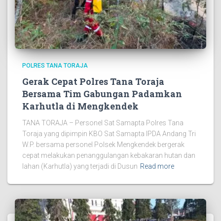
POLRES TANA TORAJA
Gerak Cepat Polres Tana Toraja
Bersama Tim Gabungan Padamkan
Karhutla di Mengkendek
TANA TORAJA – Personel Sat Samapta Polres Tana
Toraja yang dipimpin KBO Sat Samapta IPDA Andang Tri
W.P. bersama personel Polsek Mengkendek bergerak
cepat melakukan penanggulangan kebakaran hutan dan
lahan (Karhutla) yang terjadi di Dusun
Read more