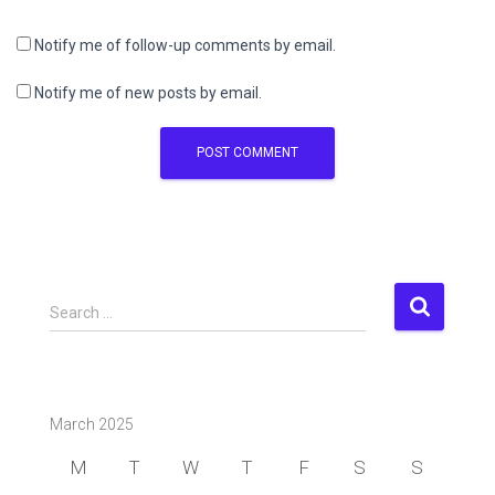
Notify me of follow-up comments by email.
Notify me of new posts by email.
S
Search …
e
a
r
c
March 2025
h
f
M
T
W
T
F
S
S
o