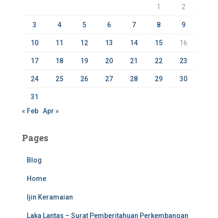
r
1
2
:
3
4
5
6
7
8
9
10
11
12
13
14
15
16
17
18
19
20
21
22
23
24
25
26
27
28
29
30
31
« Feb
Apr »
Pages
Blog
Home
Ijin Keramaian
Laka Lantas – Surat Pemberitahuan Perkembangan