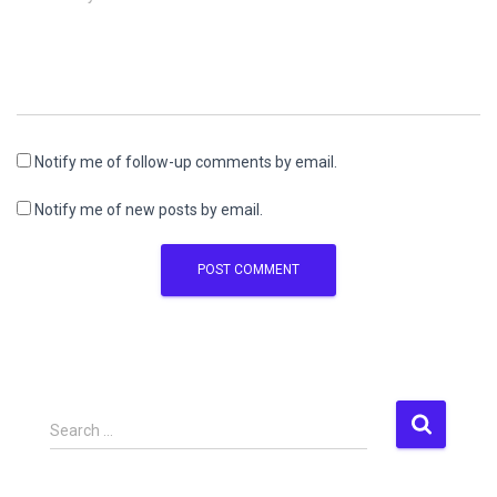
Notify me of follow-up comments by email.
Notify me of new posts by email.
S
Search …
e
a
r