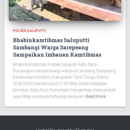
POLSEK SALUPUTTI
Bhabinkamtibmas Saluputti
Sambangi Warga Sarepeang
Sampaikan Imbauan Kamtibmas
Bhabinkamtibmas Polsek Saluputti Aiptu Nico
Rumengan menyambangi warga di Lembang Sarepeang,
Kecamatan Rembon, Kabupaten Tana Toraja, Kamis
(6/8/2026) sekitar pukul 11.30 Wita. Dalam kegiatan
tersebut, Aiptu Nico Rumengan mengimbau masyarakat
agar tetap waspada terhadap penipuan
Read more