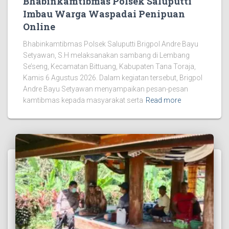
Bhabinkamtibmas Polsek Saluputti
Imbau Warga Waspadai Penipuan
Online
Bhabinkamtibmas Polsek Saluputti Brigpol Andre Bayu
Setyawan, S.H melaksanakan sambang di Lembang
Se’seng, Kecamatan Bittuang, Kabupaten Tana Toraja,
Kamis 6 Agustus 2026. Dalam kegiatan tersebut, Brigpol
Andre Bayu Setyawan menyampaikan pesan-pesan
kamtibmas kepada masyarakat serta
Read more