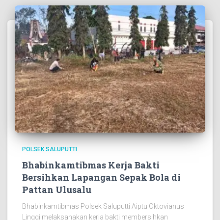
POLSEK SALUPUTTI
Bhabinkamtibmas Kerja Bakti
Bersihkan Lapangan Sepak Bola di
Pattan Ulusalu
Bhabinkamtibmas Polsek Saluputti Aiptu Oktovianus
Linggi melaksanakan kerja bakti membersihkan