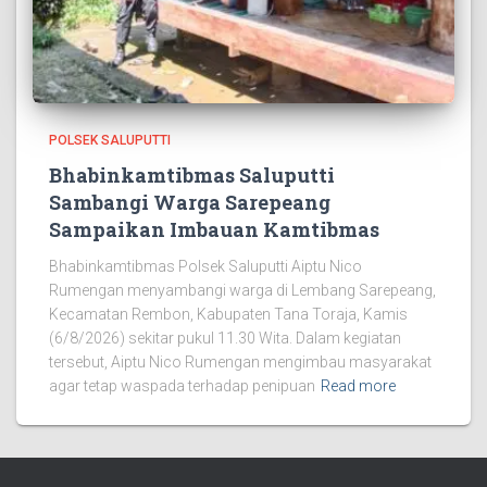
POLSEK SALUPUTTI
Bhabinkamtibmas Saluputti
Sambangi Warga Sarepeang
Sampaikan Imbauan Kamtibmas
Bhabinkamtibmas Polsek Saluputti Aiptu Nico
Rumengan menyambangi warga di Lembang Sarepeang,
Kecamatan Rembon, Kabupaten Tana Toraja, Kamis
(6/8/2026) sekitar pukul 11.30 Wita. Dalam kegiatan
tersebut, Aiptu Nico Rumengan mengimbau masyarakat
agar tetap waspada terhadap penipuan
Read more