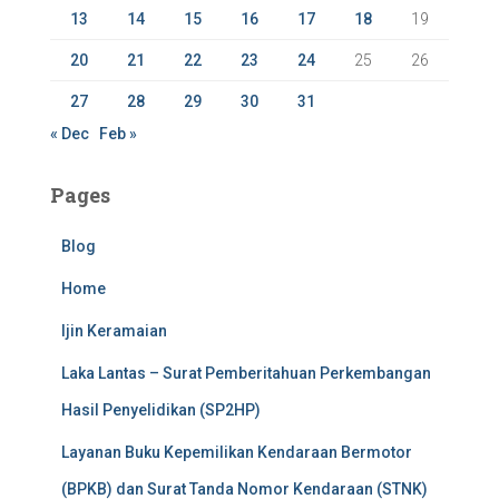
13
14
15
16
17
18
19
20
21
22
23
24
25
26
27
28
29
30
31
« Dec
Feb »
Pages
Blog
Home
Ijin Keramaian
Laka Lantas – Surat Pemberitahuan Perkembangan
Hasil Penyelidikan (SP2HP)
Layanan Buku Kepemilikan Kendaraan Bermotor
(BPKB) dan Surat Tanda Nomor Kendaraan (STNK)