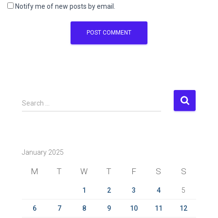
Notify me of new posts by email.
S
Search …
e
a
r
c
January 2025
h
f
M
T
W
T
F
S
S
o
r
1
2
3
4
5
:
6
7
8
9
10
11
12