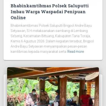
Bhabinkamtibmas Polsek Saluputti
Imbau Warga Waspadai Penipuan
Online
Bhabinkamtibmas Polsek Saluputti Brigpol Andre Bayu
Setyawan, S.H melaksanakan sambang di Lembang
Se’seng, Kecamatan Bittuang, Kabupaten Tana Toraja,
Kamis 6 Agustus 2026. Dalam kegiatan tersebut, Brigpol
Andre Bayu Setyawan menyampaikan pesan-pesan
kamtibmas kepada masyarakat serta
Read more