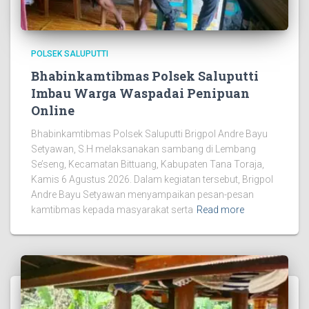
POLSEK SALUPUTTI
Bhabinkamtibmas Polsek Saluputti
Imbau Warga Waspadai Penipuan
Online
Bhabinkamtibmas Polsek Saluputti Brigpol Andre Bayu
Setyawan, S.H melaksanakan sambang di Lembang
Se’seng, Kecamatan Bittuang, Kabupaten Tana Toraja,
Kamis 6 Agustus 2026. Dalam kegiatan tersebut, Brigpol
Andre Bayu Setyawan menyampaikan pesan-pesan
kamtibmas kepada masyarakat serta
Read more