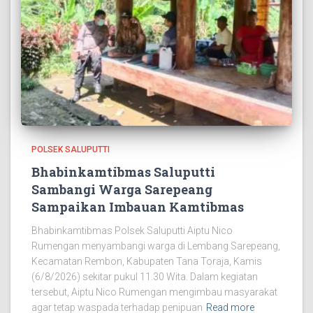
POLSEK SALUPUTTI
Bhabinkamtibmas Saluputti
Sambangi Warga Sarepeang
Sampaikan Imbauan Kamtibmas
Bhabinkamtibmas Polsek Saluputti Aiptu Nico
Rumengan menyambangi warga di Lembang Sarepeang,
Kecamatan Rembon, Kabupaten Tana Toraja, Kamis
(6/8/2026) sekitar pukul 11.30 Wita. Dalam kegiatan
tersebut, Aiptu Nico Rumengan mengimbau masyarakat
agar tetap waspada terhadap penipuan
Read more