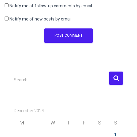
Notify me of follow-up comments by email.
Notify me of new posts by email.
S
Search …
e
a
r
c
December 2024
h
f
M
T
W
T
F
S
S
o
r
1