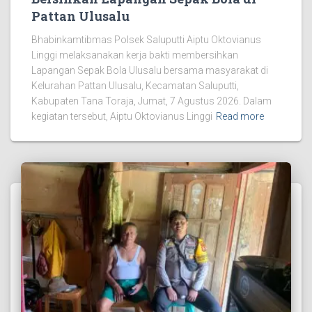
Pattan Ulusalu
Bhabinkamtibmas Polsek Saluputti Aiptu Oktovianus
Linggi melaksanakan kerja bakti membersihkan
Lapangan Sepak Bola Ulusalu bersama masyarakat di
Kelurahan Pattan Ulusalu, Kecamatan Saluputti,
Kabupaten Tana Toraja, Jumat, 7 Agustus 2026. Dalam
kegiatan tersebut, Aiptu Oktovianus Linggi
Read more