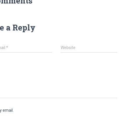
omments
e a Reply
ail
*
Website
y email.