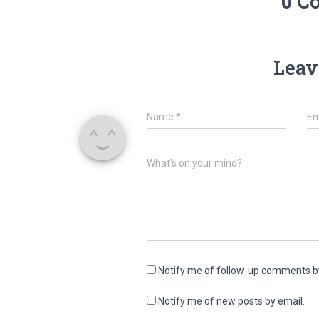
0 C
Leav
Name
*
Em
What's on your mind?
Notify me of follow-up comments b
Notify me of new posts by email.