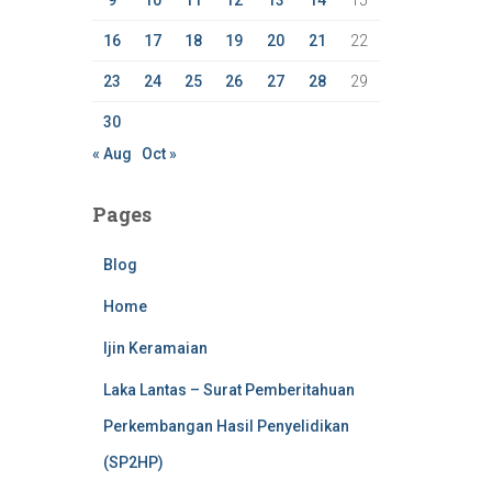
9
10
11
12
13
14
15
16
17
18
19
20
21
22
23
24
25
26
27
28
29
30
« Aug
Oct »
Pages
Blog
Home
Ijin Keramaian
Laka Lantas – Surat Pemberitahuan
Perkembangan Hasil Penyelidikan
(SP2HP)