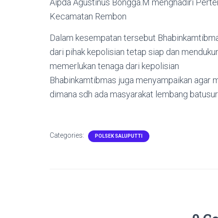
Aipda Agustinus Bongga.M menghadiri Perte
Kecamatan Rembon
Dalam kesempatan tersebut Bhabinkamtib
dari pihak kepolisian tetap siap dan menduk
memerlukan tenaga dari kepolisian
Bhabinkamtibmas juga menyampaikan agar ma
dimana sdh ada masyarakat lembang batusur
Categories:
POLSEK SALUPUTTI