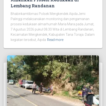
Lembang Randanan
Bhabinkamtibmas Polsek Mengkendek Aipda Jemi
Palinggi melaksanakan monitoring dan pengamanan
prosesi kedukaan almarhumah Maria Mara pada Jumat,
7 Agustus 2026 pukul 08.30 Wita di Lembang Randanan,
Kecamatan Mengkendek, Kabupaten Tana Toraja. Dalam
kegiatan tersebut, Aipda
Read more