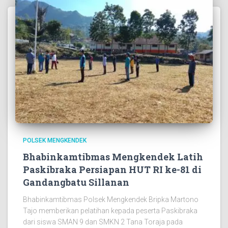
POLSEK MENGKENDEK
Bhabinkamtibmas Mengkendek Latih
Paskibraka Persiapan HUT RI ke-81 di
Gandangbatu Sillanan
Bhabinkamtibmas Polsek Mengkendek Bripka Martono
Tajo memberikan pelatihan kepada peserta Paskibraka
dari siswa SMAN 9 dan SMKN 2 Tana Toraja pada