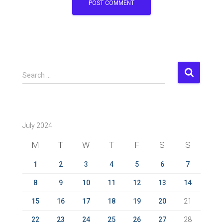
S
Search …
e
a
r
c
July 2024
h
f
M
T
W
T
F
S
S
o
r
1
2
3
4
5
6
7
:
8
9
10
11
12
13
14
15
16
17
18
19
20
21
22
23
24
25
26
27
28