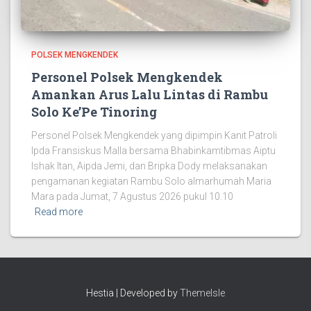
POLSEK MENGKENDEK
Personel Polsek Mengkendek
Amankan Arus Lalu Lintas di Rambu
Solo Ke’Pe Tinoring
Personel Polsek Mengkendek yang dipimpin Kanit Patroli
Ipda Fransiskus Malla bersama Bhabinkamtibmas Aiptu
Ishak Itan, Aipda Jemi, dan Bripka Dody melaksanakan
pengamanan kegiatan Rambu Solo almarhumah Maria
Mara pada Jumat, 7 Agustus 2026 pukul 10.10
Read more
Hestia | Developed by
ThemeIsle