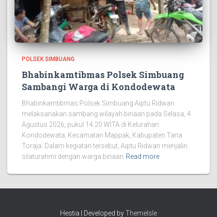
POLSEK SIMBUANG
Bhabinkamtibmas Polsek Simbuang
Sambangi Warga di Kondodewata
Bhabinkamtibmas Polsek Simbuang Aiptu Ridwan
melaksanakan sambang wilayah binaan pada Selasa, 4
Agustus 2026, pukul 14.20 WITA di Kelurahan
Kondodewata, Kecamatan Mappak, Kabupaten Tana
Toraja. Dalam kegiatan tersebut, Aiptu Ridwan menjalin
silaturahmi dengan warga binaan
Read more
Hestia | Developed by
ThemeIsle