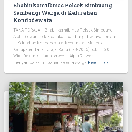
Bhabinkamtibmas Polsek Simbuang
Sambangi Warga di Kelurahan
Kondodewata
TANA TORAJA – Bhabinkamtibmas Polsek Simbuang
Aiptu Ridwan melaksanakan sambang di wilayah binaan
di Kelurahan Kondodewata, Kecamatan Mappak,
Kabupaten Tana Toraja, Rabu (5/8/2026) pukul 15.00
Wita. Dalam kegiatan tersebut, Aiptu Ridwan
menyampaikan imbauan kepada warga
Read more