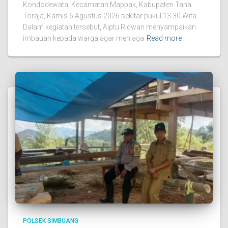
Kondodewata, Kecamatan Mappak, Kabupaten Tana
Toraja, Kamis 6 Agustus 2026 sekitar pukul 13.30 Wita.
Dalam kegiatan tersebut, Aiptu Ridwan menyampaikan
imbauan kepada warga agar menjaga
Read more
POLSEK SIMBUANG