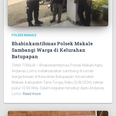
POLSEK MAKALE
Bhabinkamtibmas Polsek Makale
Sambangi Warga di Kelurahan
Batupapan
TANA TORAJA – Bhabinkamtibmas Polsek Makale Aiptu
Andarias Lomo melaksanakan sambang di rumah
warga binaan di Kelurahan Batupapan, Kecamatan
Makale, Kabupaten Tana Toraja, Rabu (5/8/2026) sekitar
pukul 10.00 Wita. Dalam kegiatan tersebut, Aiptu Andarias
Lomo
Read more