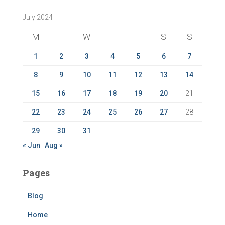
c
July 2024
h
f
M
T
W
T
F
S
S
o
r
1
2
3
4
5
6
7
:
8
9
10
11
12
13
14
15
16
17
18
19
20
21
22
23
24
25
26
27
28
29
30
31
« Jun
Aug »
Pages
Blog
Home