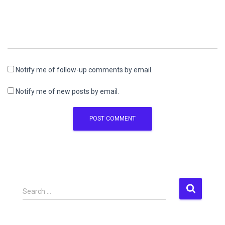
Notify me of follow-up comments by email.
Notify me of new posts by email.
S
Search …
e
a
r