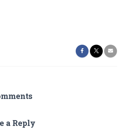
omments
e a Reply