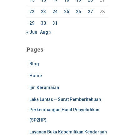
15
16
17
18
19
20
21
22
23
24
25
26
27
28
29
30
31
« Jun
Aug »
Pages
Blog
Home
Ijin Keramaian
Laka Lantas – Surat Pemberitahuan
Perkembangan Hasil Penyelidikan
(SP2HP)
Layanan Buku Kepemilikan Kendaraan