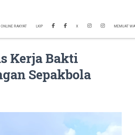
 ONLINE RAKYAT
LKIP
X
MEMUAT W
 Kerja Bakti
ngan Sepakbola