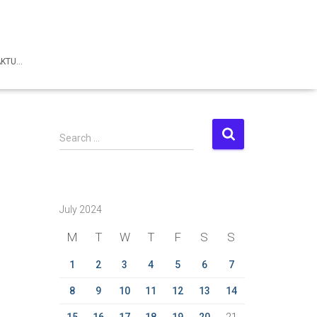
AKTU…
S
Search …
e
a
r
c
July 2024
h
f
M
T
W
T
F
S
S
o
r
1
2
3
4
5
6
7
:
8
9
10
11
12
13
14