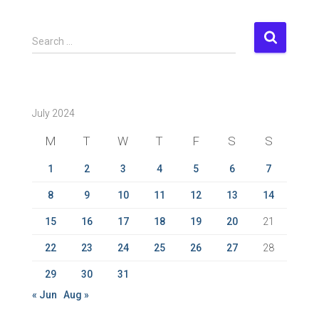
S
Search …
e
a
r
c
July 2024
h
f
M
T
W
T
F
S
S
o
r
1
2
3
4
5
6
7
:
8
9
10
11
12
13
14
15
16
17
18
19
20
21
22
23
24
25
26
27
28
29
30
31
« Jun
Aug »