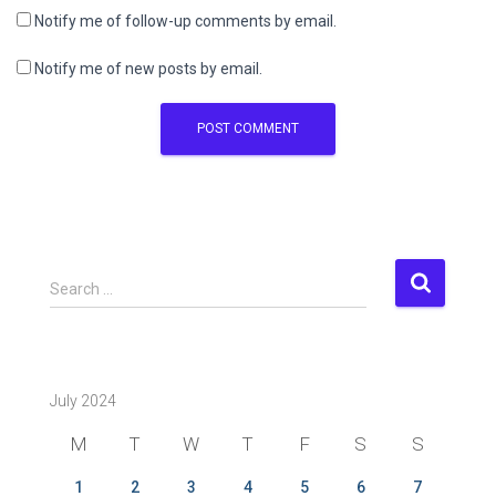
Notify me of follow-up comments by email.
Notify me of new posts by email.
S
Search …
e
a
r
c
July 2024
h
f
M
T
W
T
F
S
S
o
r
1
2
3
4
5
6
7