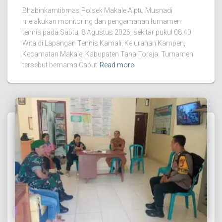
Bhabinkamtibmas Polsek Makale Aiptu Musnadi
melakukan monitoring dan pengamanan turnamen
tennis pada Sabtu, 8 Agustus 2026, sekitar pukul 08.40
Wita di Lapangan Tennis Kamali, Kelurahan Kampen,
Kecamatan Makale, Kabupaten Tana Toraja. Turnamen
tersebut bernama Cabut
Read more