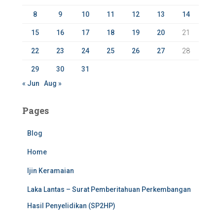
:
8
9
10
11
12
13
14
15
16
17
18
19
20
21
22
23
24
25
26
27
28
29
30
31
« Jun
Aug »
Pages
Blog
Home
Ijin Keramaian
Laka Lantas – Surat Pemberitahuan Perkembangan
Hasil Penyelidikan (SP2HP)