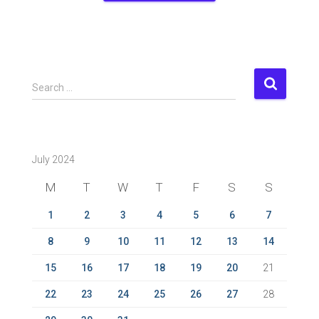
S
Search …
e
a
r
c
July 2024
h
f
M
T
W
T
F
S
S
o
r
1
2
3
4
5
6
7
:
8
9
10
11
12
13
14
15
16
17
18
19
20
21
22
23
24
25
26
27
28