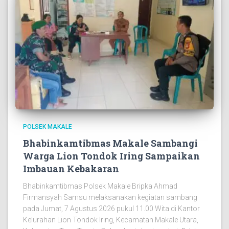
POLSEK MAKALE
Bhabinkamtibmas Makale Sambangi
Warga Lion Tondok Iring Sampaikan
Imbauan Kebakaran
Bhabinkamtibmas Polsek Makale Bripka Ahmad
Firmansyah Samsu melaksanakan kegiatan sambang
pada Jumat, 7 Agustus 2026 pukul 11.00 Wita di Kantor
Kelurahan Lion Tondok Iring, Kecamatan Makale Utara,