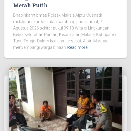
Merah Putih
Bhabinkamtibmas Polsek Makale Aiptu Musnadi
melaksanakan kegiatan sambang pada Jumat, 7
Agustus 2026 sekitar pukul 09.10 Wita di Lingkungan
Bebo, Kelurahan Pantan, Kecamatan Makale, Kabupaten
Tana Toraja. Dalam kegiatan tersebut, Aiptu Musnadi
menyambangi warga binaan
Read more