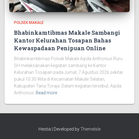
POLSEK MAKALE
Bhabinkamtibmas Makale Sambangi
Kantor Kelurahan Tosapan Bahas
Kewaspadaan Penipuan Online
Bhabinkamtibmas Polsek Makale Aipda Anthonius Ruru
SH melaksanakan kegiatan sambang ke Kantor
Kelurahan Tosapan pada Jumat, 7 Agustus 2026 sekitar
pukul 10.30 Wita di Kecamatan Makale Selatan,
Kabupaten Tana Toraja. Dalam kegiatan tersebut, Aipda
Anthonius
Read more
Hestia | Developed by
ThemeIsle