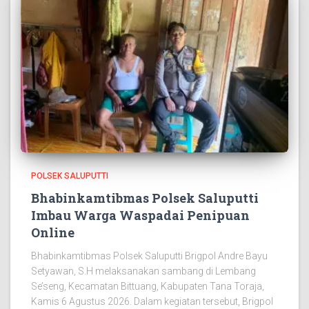
POLSEK SALUPUTTI
Bhabinkamtibmas Polsek Saluputti
Imbau Warga Waspadai Penipuan
Online
Bhabinkamtibmas Polsek Saluputti Brigpol Andre Bayu
Setyawan, S.H melaksanakan sambang di Lembang
Se’seng, Kecamatan Bittuang, Kabupaten Tana Toraja,
Kamis 6 Agustus 2026. Dalam kegiatan tersebut, Brigpol