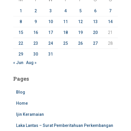
o
r
1
2
3
4
5
6
7
:
8
9
10
11
12
13
14
15
16
17
18
19
20
21
22
23
24
25
26
27
28
29
30
31
« Jun
Aug »
Pages
Blog
Home
Ijin Keramaian
Laka Lantas – Surat Pemberitahuan Perkembangan