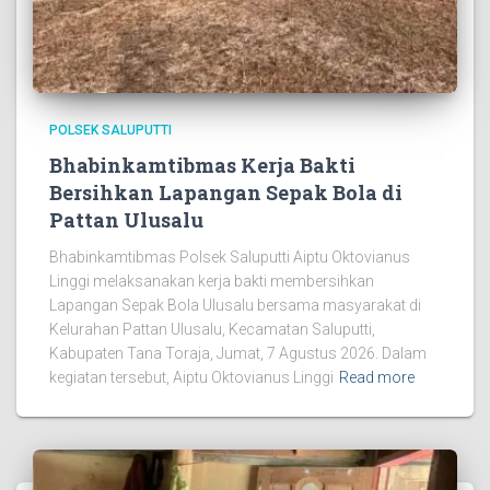
POLSEK SALUPUTTI
Bhabinkamtibmas Kerja Bakti
Bersihkan Lapangan Sepak Bola di
Pattan Ulusalu
Bhabinkamtibmas Polsek Saluputti Aiptu Oktovianus
Linggi melaksanakan kerja bakti membersihkan
Lapangan Sepak Bola Ulusalu bersama masyarakat di
Kelurahan Pattan Ulusalu, Kecamatan Saluputti,
Kabupaten Tana Toraja, Jumat, 7 Agustus 2026. Dalam
kegiatan tersebut, Aiptu Oktovianus Linggi
Read more