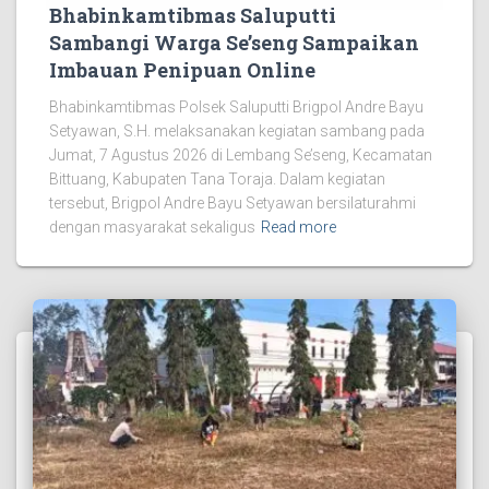
Bhabinkamtibmas Saluputti
Sambangi Warga Se’seng Sampaikan
Imbauan Penipuan Online
Bhabinkamtibmas Polsek Saluputti Brigpol Andre Bayu
Setyawan, S.H. melaksanakan kegiatan sambang pada
Jumat, 7 Agustus 2026 di Lembang Se’seng, Kecamatan
Bittuang, Kabupaten Tana Toraja. Dalam kegiatan
tersebut, Brigpol Andre Bayu Setyawan bersilaturahmi
dengan masyarakat sekaligus
Read more