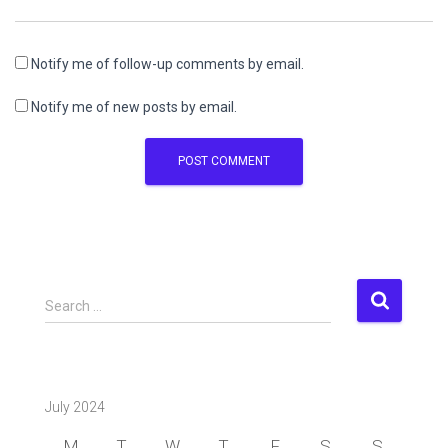
Notify me of follow-up comments by email.
Notify me of new posts by email.
S
Search …
e
a
r
c
July 2024
h
f
M
T
W
T
F
S
S