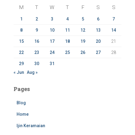
f
M
T
W
T
F
S
S
o
r
1
2
3
4
5
6
7
:
8
9
10
11
12
13
14
15
16
17
18
19
20
21
22
23
24
25
26
27
28
29
30
31
« Jun
Aug »
Pages
Blog
Home
Ijin Keramaian