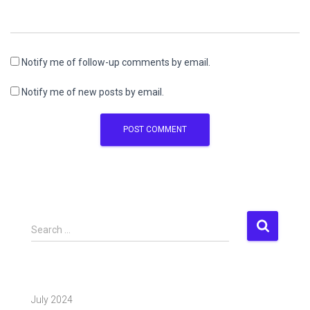
Notify me of follow-up comments by email.
Notify me of new posts by email.
S
Search …
e
a
r
c
July 2024
h