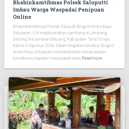
Bhabinkamtibmas Polsek Saluputti
Imbau Warga Waspadai Penipuan
Online
Bhabinkamtibmas Polsek Saluputti Brigpol Andre Bayu
Setyawan, S.H melaksanakan sambang di Lembang
Se’seng, Kecamatan Bittuang, Kabupaten Tana Toraja,
Kamis 6 Agustus 2026. Dalam kegiatan tersebut, Brigpol
Andre Bayu Setyawan menyampaikan pesan-pesan
kamtibmas kepada masyarakat serta
Read more