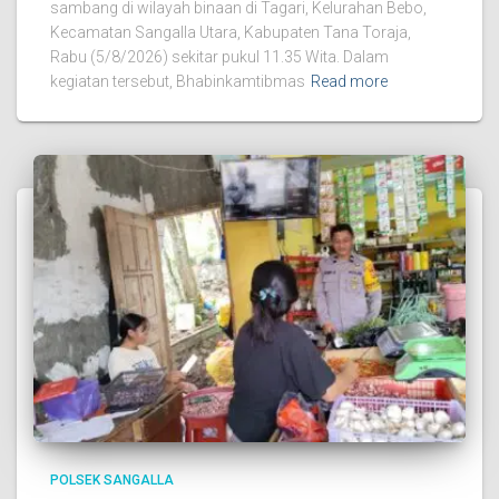
sambang di wilayah binaan di Tagari, Kelurahan Bebo,
Kecamatan Sangalla Utara, Kabupaten Tana Toraja,
Rabu (5/8/2026) sekitar pukul 11.35 Wita. Dalam
kegiatan tersebut, Bhabinkamtibmas
Read more
POLSEK SANGALLA