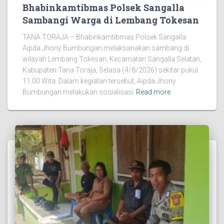
Bhabinkamtibmas Polsek Sangalla
Sambangi Warga di Lembang Tokesan
TANA TORAJA – Bhabinkamtibmas Polsek Sangalla
Aipda Jhony Bumbungan melaksanakan sambang di
wilayah Lembang Tokesan, Kecamatan Sangalla Selatan,
Kabupaten Tana Toraja, Selasa (4/8/2026) sekitar pukul
11.00 Wita. Dalam kegiatan tersebut, Aipda Jhony
Bumbungan melakukan sosialisasi
Read more