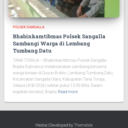
POLSEK SANGALLA
Bhabinkamtibmas Polsek Sangalla
Sambangi Warga di Lembang
Tumbang Datu
TANA TORAJA – Bhabinkamtibmas Polsek Sangalla
Bripka Subrianus melaksanakan sambang bersama
warga binaan di Dusun Bokko, Lembang Tumbang Datu,
Kecamatan Sangalla Utara, Kabupaten Tana Toraja,
Selasa (4/8/2026) sekitar pukul 13.00 Wita. Dalam
kegiatan tersebut, Bripka
Read more
Hestia | Developed by
ThemeIsle