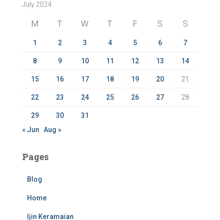
July 2024
h
f
M
T
W
T
F
S
S
o
r
1
2
3
4
5
6
7
:
8
9
10
11
12
13
14
15
16
17
18
19
20
21
22
23
24
25
26
27
28
29
30
31
« Jun
Aug »
Pages
Blog
Home
Ijin Keramaian