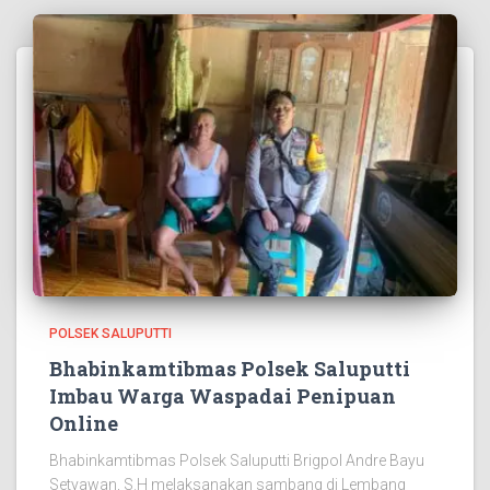
POLSEK SALUPUTTI
Bhabinkamtibmas Polsek Saluputti
Imbau Warga Waspadai Penipuan
Online
Bhabinkamtibmas Polsek Saluputti Brigpol Andre Bayu
Setyawan, S.H melaksanakan sambang di Lembang