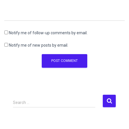
Notify me of follow-up comments by email.
Notify me of new posts by email.
S
Search …
e
a
r
c