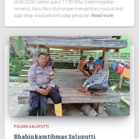
(6/8/2026) sekitar pukul 11.30 Wita. Dalam kegiatan
tersebut, Aiptu Nico Rumengan mengimbau masyarakat
agar tetap waspada terhadap penipuan
Read more
POLSEK SALUPUTTI
Bhabinkamtibmas Saluputti