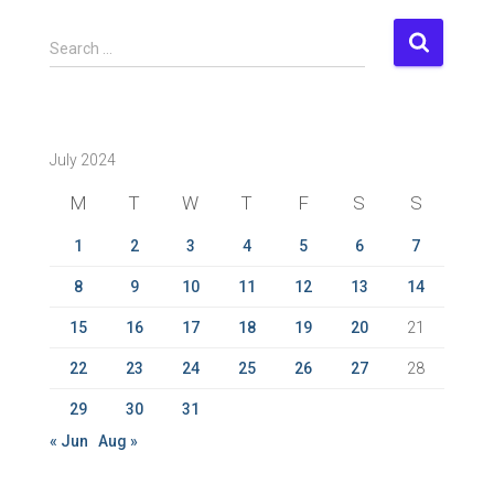
S
Search …
e
a
r
c
July 2024
h
f
M
T
W
T
F
S
S
o
r
1
2
3
4
5
6
7
:
8
9
10
11
12
13
14
15
16
17
18
19
20
21
22
23
24
25
26
27
28
29
30
31
« Jun
Aug »