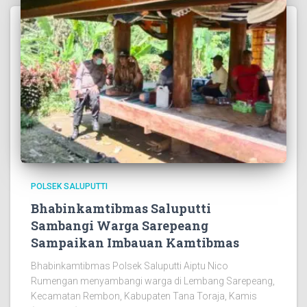
POLSEK SALUPUTTI
Bhabinkamtibmas Saluputti
Sambangi Warga Sarepeang
Sampaikan Imbauan Kamtibmas
Bhabinkamtibmas Polsek Saluputti Aiptu Nico
Rumengan menyambangi warga di Lembang Sarepeang,
Kecamatan Rembon, Kabupaten Tana Toraja, Kamis