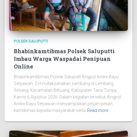
POLSEK SALUPUTTI
Bhabinkamtibmas Polsek Saluputti
Imbau Warga Waspadai Penipuan
Online
Bhabinkamtibmas Polsek Saluputti Brigpol Andre Bayu
Setyawan, S.H melaksanakan sambang di Lembang
Se’seng, Kecamatan Bittuang, Kabupaten Tana Toraja,
Kamis 6 Agustus 2026. Dalam kegiatan tersebut, Brigpol
Andre Bayu Setyawan menyampaikan pesan-pesan
kamtibmas kepada masyarakat serta
Read more