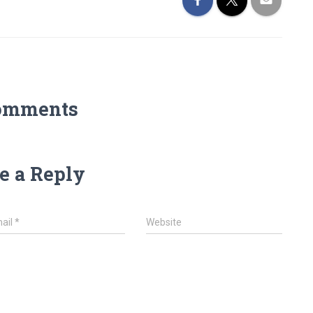
omments
e a Reply
ail
*
Website