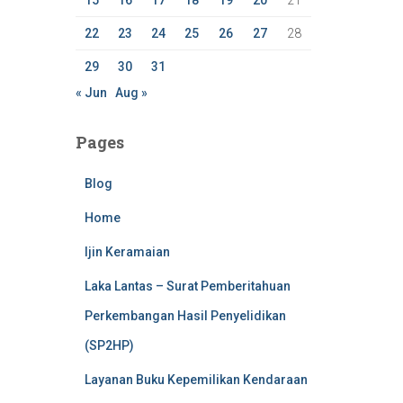
15
16
17
18
19
20
21
22
23
24
25
26
27
28
29
30
31
« Jun
Aug »
Pages
Blog
Home
Ijin Keramaian
Laka Lantas – Surat Pemberitahuan
Perkembangan Hasil Penyelidikan
(SP2HP)
Layanan Buku Kepemilikan Kendaraan