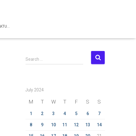
AKTU…
S
Search …
e
a
r
c
July 2024
h
f
M
T
W
T
F
S
S
o
r
1
2
3
4
5
6
7
:
8
9
10
11
12
13
14