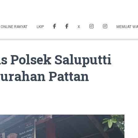
 ONLINE RAKYAT
LKIP
X
MEMUAT W
 Polsek Saluputti
urahan Pattan