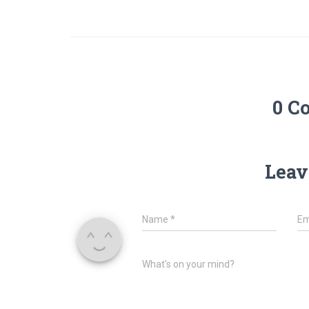
0 C
Leav
Name
*
Em
What's on your mind?