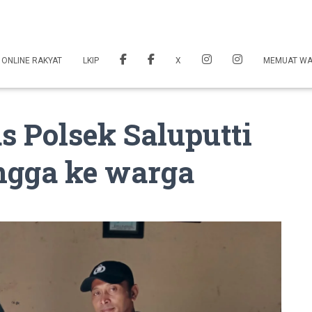
 ONLINE RAKYAT
LKIP
X
MEMUAT W
 Polsek Saluputti
ngga ke warga