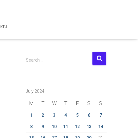
AKTU…
S
Search …
e
a
r
c
July 2024
h
f
M
T
W
T
F
S
S
o
r
1
2
3
4
5
6
7
:
8
9
10
11
12
13
14