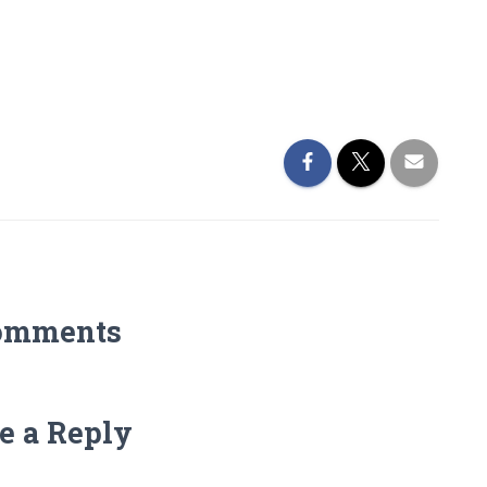
omments
e a Reply