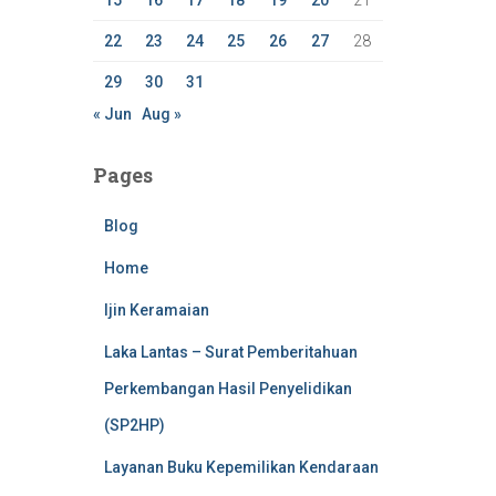
15
16
17
18
19
20
21
22
23
24
25
26
27
28
29
30
31
« Jun
Aug »
Pages
Blog
Home
Ijin Keramaian
Laka Lantas – Surat Pemberitahuan
Perkembangan Hasil Penyelidikan
(SP2HP)
Layanan Buku Kepemilikan Kendaraan