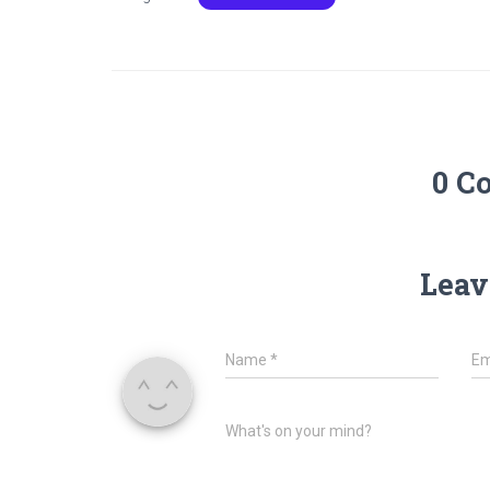
0 C
Leav
Name
*
Em
What's on your mind?