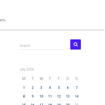
AKTU…
S
Search …
e
a
r
c
July 2024
h
f
M
T
W
T
F
S
S
o
r
1
2
3
4
5
6
7
:
8
9
10
11
12
13
14