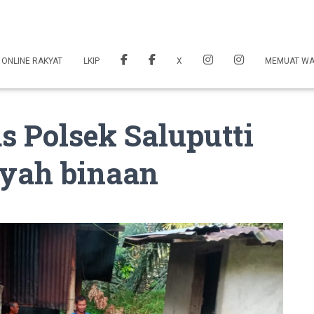
 ONLINE RAKYAT
LKIP
X
MEMUAT W
 Polsek Saluputti
yah binaan