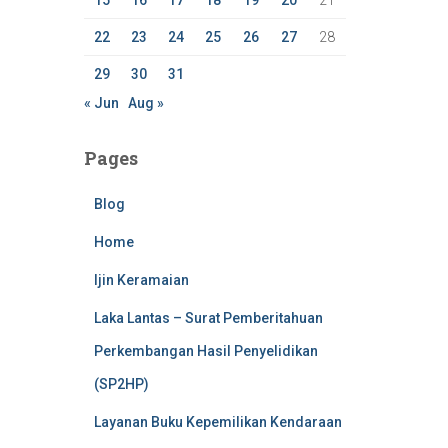
15
16
17
18
19
20
21
22
23
24
25
26
27
28
29
30
31
« Jun
Aug »
Pages
Blog
Home
Ijin Keramaian
Laka Lantas – Surat Pemberitahuan
Perkembangan Hasil Penyelidikan
(SP2HP)
Layanan Buku Kepemilikan Kendaraan