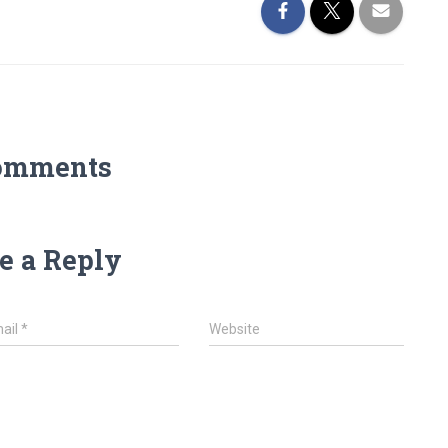
omments
e a Reply
ail
*
Website