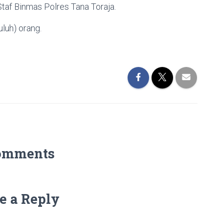
taf Binmas Polres Tana Toraja.
uluh) orang.
omments
e a Reply