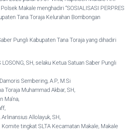
s Polsek Makale menghadiri “SOSIALISASI PERPRES
bupaten Tana Toraja Kelurahan Bombongan
Saber Pungli Kabupaten Tana Toraja yang dihadiri
 LOSONG, SH, selaku Ketua Satuan Saber Pungli
Damoris Sembering, A.P., M.Si
ana Toraja Muhammad Akbar, SH,
n Ma’na,
ff,
rlinansius Allolayuk, SH,
a Komite tingkat SLTA Kecamatan Makale, Makale