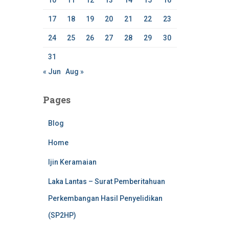
10
11
12
13
14
15
16
17
18
19
20
21
22
23
24
25
26
27
28
29
30
31
« Jun
Aug »
Pages
Blog
Home
Ijin Keramaian
Laka Lantas – Surat Pemberitahuan
Perkembangan Hasil Penyelidikan
(SP2HP)