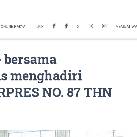
 ONLINE RAKYAT
LKIP
X
MEMUAT W
e bersama
s menghadiri
RPRES NO. 87 THN