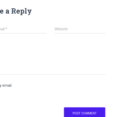
e a Reply
ail
*
Website
y email.