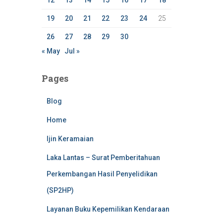
12
13
14
15
16
17
18
19
20
21
22
23
24
25
26
27
28
29
30
« May
Jul »
Pages
Blog
Home
Ijin Keramaian
Laka Lantas – Surat Pemberitahuan
Perkembangan Hasil Penyelidikan
(SP2HP)
Layanan Buku Kepemilikan Kendaraan