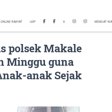
 ONLINE RAKYAT
LKIP
X
MEMUAT W
s polsek Makale
h Minggu guna
nak-anak Sejak