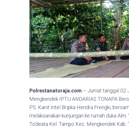
Polrestanatoraja.com
– Jumat tanggal 02 J
Mengkendek IPTU ANDARIAS TONAPA Bersam
PS. Kanit Intel Bripka Hendra Frengki, bersa
melaksanakan kunjungan ke rumah duka Alm. Y
To’deata Kel. Tampo Kec. Mengkendek Kab. T