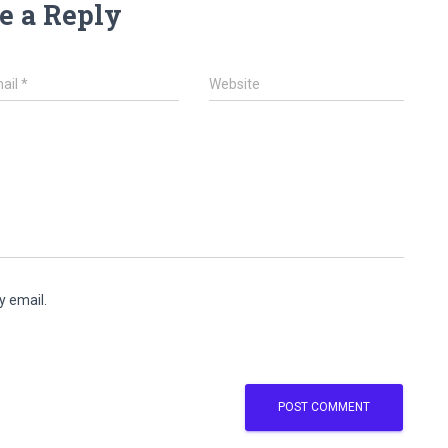
e a Reply
ail
*
Website
y email.