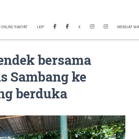
 ONLINE RAKYAT
LKIP
X
MEMUAT W
endek bersama
s Sambang ke
ng berduka